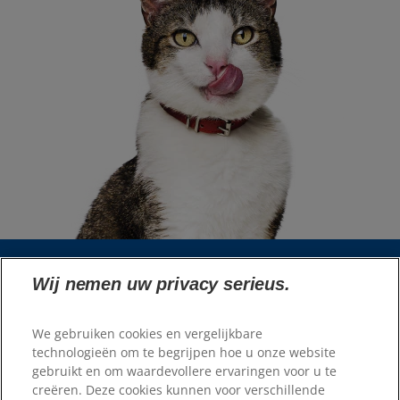
Wij nemen uw privacy serieus.
Taalkiezer
We gebruiken cookies en vergelijkbare
Bronnen
technologieën om te begrijpen hoe u onze website
gebruikt en om waardevollere ervaringen voor u te
Neem contact met ons op
creëren. Deze cookies kunnen voor verschillende
Sitemap