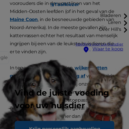
voorouders die in de woestijnen van het
Taalkiezer
Midden-Oosten leefden (of in het geval van de
Bladeren
Maine Coon
, in de besneeuwde gebieden van
Leren
Noord-Amerika). In de meeste gevallen zijn
Over Hill's
kattenrassen echter het resultaat van menselijk
ingrijpen bij een van de leukste huisdieren die
Voeding voor uw huisdier
Waar te koop
er te vinden zijn.
ggle
In tegenstelling tot honden,
wijken katten
genetisch gezien zeer weinig af
van de wilde
katten die ooit rondhingen bij onze
Vind de juiste voeding
eeuwenoude boerderijen. Omdat katten nooit
voor specifieke jaag- of veetoepassingen zijn
voor uw huisdier
gefokt zoals bij honden het geval is, zijn de
onderlinge variaties kleiner dan bijvoorbeeld die
tussen een rottweiler en een beagle.
Krijg persoonlijk aanbeveling