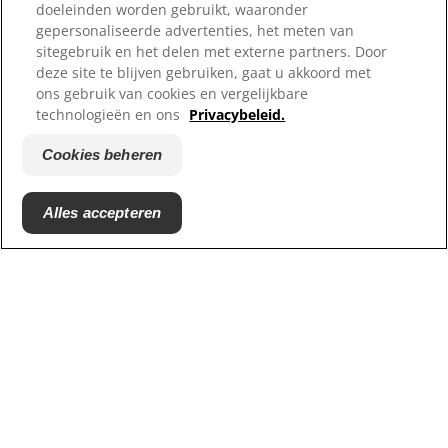
doeleinden worden gebruikt, waaronder
Waar te koop
gepersonaliseerde advertenties, het meten van
sitegebruik en het delen met externe partners. Door
Onze sites
deze site te blijven gebruiken, gaat u akkoord met
ons gebruik van cookies en vergelijkbare
Hill's Vet
technologieën en ons
Privacybeleid.
Carrières
Reddingscentrum partners
Cookies beheren
Alles accepteren
© 2025 Hill's Pet Nutrition
B.V.
Tenzij specifiek anders vermeld, verwijst het gebruik
van het '™' symbool op deze website naar