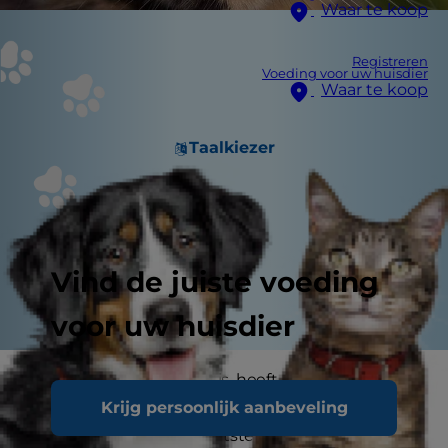
Waar te koop
Registreren
Voeding voor uw huisdier
Waar te koop
Taalkiezer
Vind de juiste voeding
voor uw huisdier
Hoewel jouw kat uniek is, heeft ze verschillende
Krijg persoonlijk aanbeveling
overeenkomsten met andere katten van
hetzelfde ras. Haar gespitste oren, gouden ogen