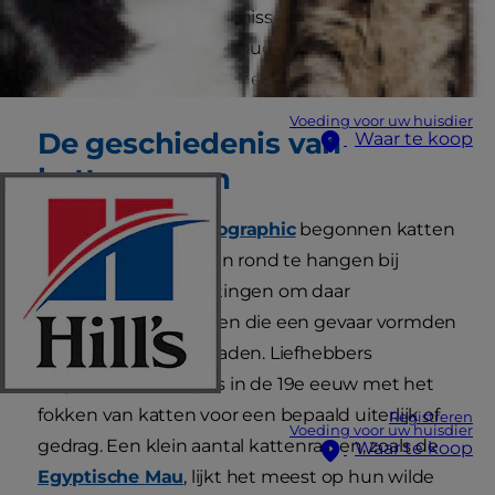
of harde gemiauw zijn misschien wel afkomstig
van een raszuivere voorouder. Maar hoeveel
kattenrassen bestaan er eigenlijk?
Voeding voor uw huisdier
De geschiedenis van
Waar te koop
kattenrassen
Volgens
National Geographic
begonnen katten
zo'n 8000 jaar geleden rond te hangen bij
menselijke nederzettingen om daar
knaagdieren te vangen die een gevaar vormden
voor onze graanvoorraden. Liefhebbers
begonnen echter pas in de 19e eeuw met het
fokken van katten voor een bepaald uiterlijk of
Registreren
Voeding voor uw huisdier
gedrag. Een klein aantal kattenrassen, zoals de
Waar te koop
Egyptische Mau
, lijkt het meest op hun wilde