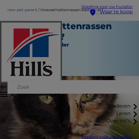
Voeding voor uw huisdier
new-pet-parent
Hoeveel kattenrassen bestaan er?
Waar te koop
Hoeveel kattenrassen
bestaan er?
Nieuwe huisdierouder
Erin Ollila
|
April 28, 2022
Bladeren
Leren
Over Hill's
Voeding voor uw huisdier