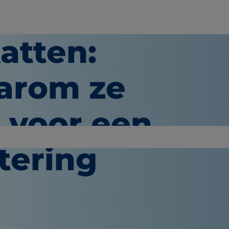
atten:
aarom ze
n voor een
tering