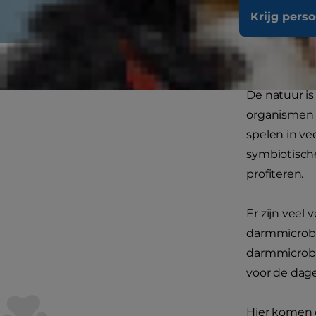
Krijg pers
De natuur is
organismen z
spelen in ve
symbiotisch
profiteren.
Er zijn veel
darmmicrobio
darmmicrobi
voor de dag
Hier komen 