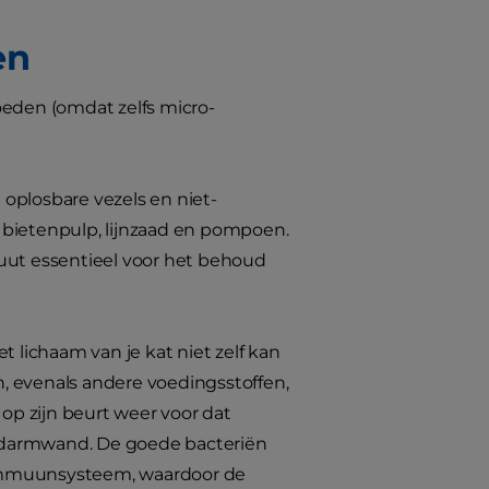
en
oeden (omdat zelfs micro-
oplosbare vezels en niet-
ls bietenpulp, lijnzaad en pompoen.
luut essentieel voor het behoud
t lichaam van je kat niet zelf kan
, evenals andere voedingsstoffen,
p zijn beurt weer voor dat
e darmwand. De goede bacteriën
 immuunsysteem, waardoor de