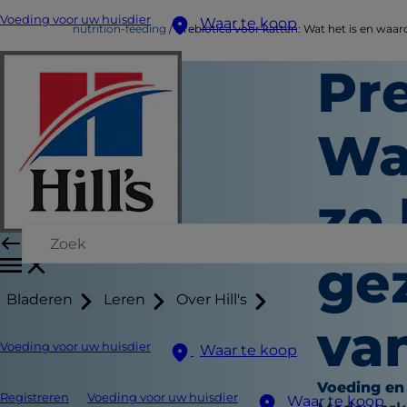
Voeding voor uw huisdier
Waar te koop
nutrition-feeding
Prebiotica voor katten: Wat het is en waar
Pre
Wa
zo 
ge
Bladeren
Leren
Over Hill's
va
Voeding voor uw huisdier
Waar te koop
Voeding en
Registreren
Voeding voor uw huisdier
Waar te koop