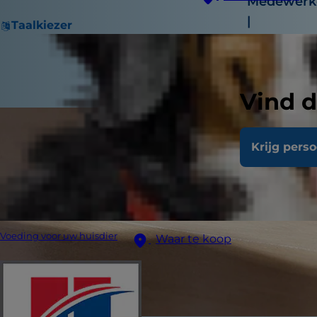
Medewerke
|
Taalkiezer
November 
Vind d
Krijg pers
Voeding voor uw huisdier
Waar te koop