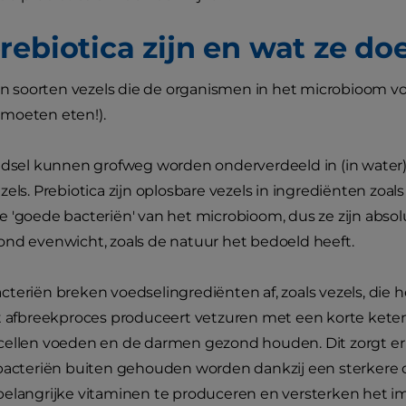
rebiotica zijn en wat ze do
ijn soorten vezels die de organismen in het microbioom v
moeten eten!).
edsel kunnen grofweg worden onderverdeeld in (in water) 
zels. Prebiotica zijn oplosbare vezels in ingrediënten zoa
 'goede bacteriën' van het microbioom, dus ze zijn abso
nd evenwicht, zoals de natuur het bedoeld heeft.
teriën breken voedselingrediënten af, zoals vezels, die he
t afbreekproces produceert vetzuren met een korte keten
ellen voeden en de darmen gezond houden. Dit zorgt er o
 bacteriën buiten gehouden worden dankzij een sterker
belangrijke vitaminen te produceren en versterken het