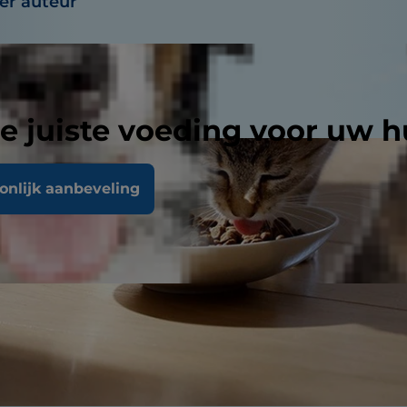
r auteur
20, 2023
e juiste voeding voor uw h
oonlijk aanbeveling