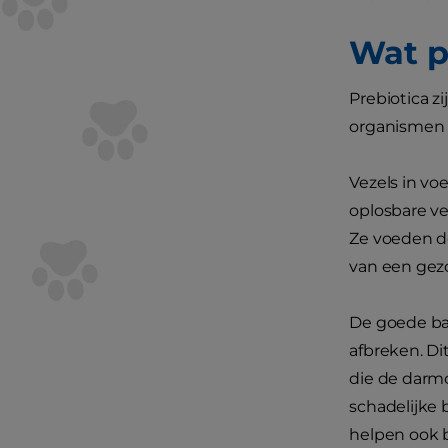
Wat p
Prebiotica z
organismen 
Vezels in vo
oplosbare ve
Ze voeden de
van een gezo
De goede bac
afbreken. Di
die de darmc
schadelijke
helpen ook 