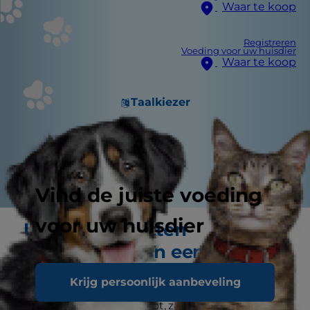
Waar te koop
Registreren
Voeding voor uw huisdier
Waar te koop
Taalkiezer
Vind de juiste voeding
voor uw huisdier
Uw nieuwe kitten
voorstellen aan een andere
kat
Krijg persoonlijk aanbeveling
Als u thuis al een kat hebt, zal ze waarschijnlijk