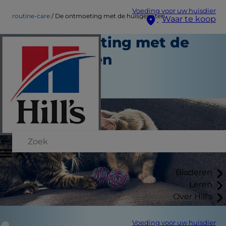
Voeding voor uw huisdier
routine-care
De ontmoeting met de huisgenoten
Waar te koop
De ontmoeting met de
huisgenoten
Routinezorg
Medewerker auteur
Bladeren
Leren
Over Hill's
Voeding voor uw huisdier