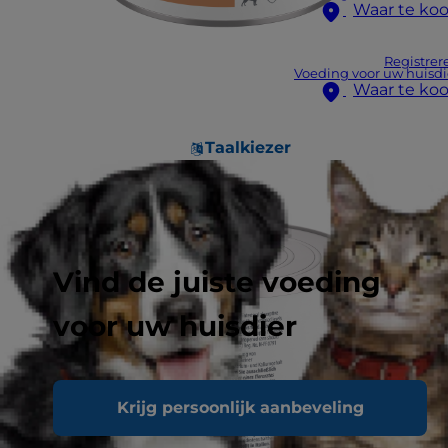
Waar te ko
Registrer
Voeding voor uw huisdi
Waar te ko
Taalkiezer
Vind de juiste voeding
voor uw huisdier
Krijg persoonlijk aanbeveling