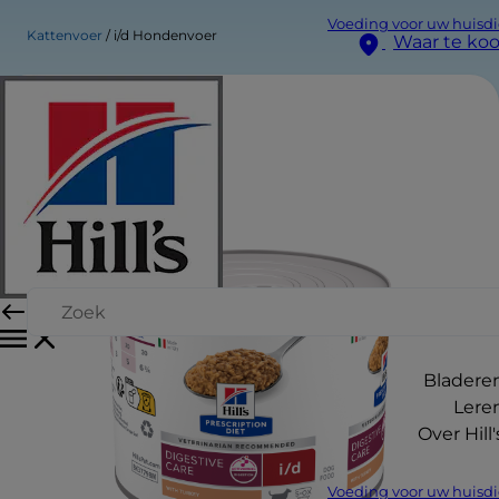
Voeding voor uw huisdi
Kattenvoer
i/d Hondenvoer
Waar te ko
Bladere
Lere
Over Hill'
Voeding voor uw huisdi