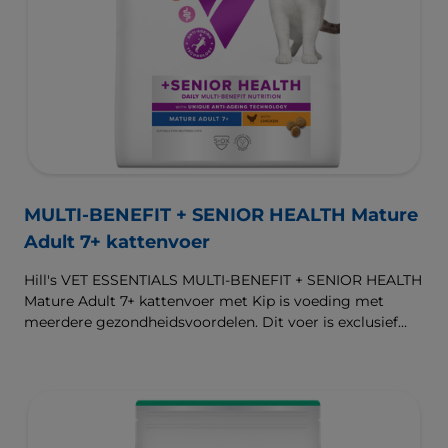
MULTI-BENEFIT + SENIOR HEALTH Mature
Adult 7+ kattenvoer
Hill's VET ESSENTIALS MULTI-BENEFIT + SENIOR HEALTH
Mature Adult 7+ kattenvoer met Kip is voeding met
meerdere gezondheidsvoordelen. Dit voer is exclusief
verkrijgbaar bij de dierenarts en geschikt voor ouder
wordende katten vanaf de leeftijd van 7 jaar. Het is een
complete voeding samengesteld met onze unieke anti-
verouderingsmix die gezonde hersenen en de vitaliteit
van je kat ondersteunt. Het ondersteunt ook gezonde