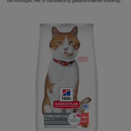
technologie. Het is nauwkeurig gebalanceerde voeding
die bedoeld is om aan de behoeften van gesteriliseerde
katten te voldoen, zodat ze slank en gezond blijven.