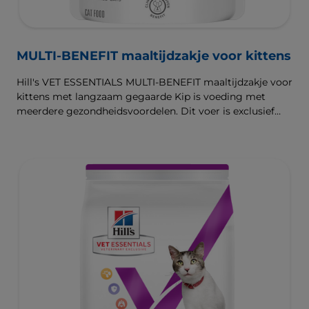
MULTI-BENEFIT maaltijdzakje voor kittens
Hill's VET ESSENTIALS MULTI-BENEFIT maaltijdzakje voor
kittens met langzaam gegaarde Kip is voeding met
meerdere gezondheidsvoordelen. Dit voer is exclusief
verkrijgbaar bij de dierenarts en het is klinisch bewezen
dat het de behoeften van je kitten ondersteunt tijdens de
groei en ontwikkeling. Samengesteld met omega 3-
vetzuren om de ontwikkeling van de hersenen te
ondersteunen en met antioxidanten ter ondersteuning
van het ontwikkelende immuunsysteem. De beste
ondersteuning voor nu en de toekomst.De
gezondheidsvoordelen van het natvoer zijn vergelijkbaar
met die van ons droogvoer. Natvoer kan helpen om de
vochtinname van je huisdier te verhogen en het is een
goede manier om je kitten meer variatie te bieden, door
natvoer en droogvoer op verschillende manieren te
combineren.