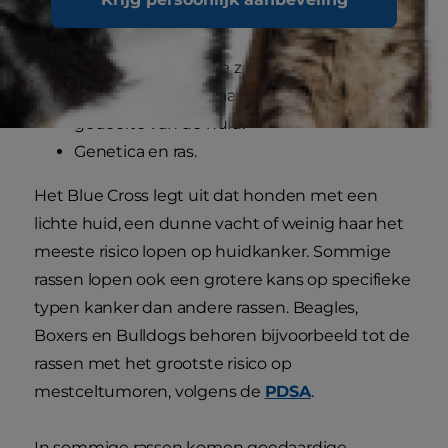
risicofactoren:
Blootstelling aan de zon en verbranding.
Compulsief likken aan een specifiek
gedeelte van de huid.
Genetica en ras.
Het Blue Cross legt uit dat honden met een
lichte huid, een dunne vacht of weinig haar het
meeste risico lopen op huidkanker. Sommige
rassen lopen ook een grotere kans op specifieke
typen kanker dan andere rassen. Beagles,
Boxers en Bulldogs behoren bijvoorbeeld tot de
rassen met het grootste risico op
mestceltumoren, volgens de
PDSA
.
In sommige rassen komen goedaardige