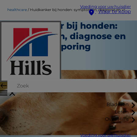
Voeding voor uw huisdier
healthcare
Huidkanker bij honden: symptomen, diagnose en vroege opsporing
Waar te koop
Huidkanker bij honden:
symptomen, diagnose en
vroege opsporing
Gezondheidszorg
Februari 10, 2023
Bladeren
Leren
Over Hill's
Voeding voor uw huisdier