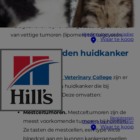
krijgen en net als bij mensen heeft elke soort
andere tekenen. Gelukkig zijn de meeste
huidgezwellen bij honden goedaardig, variërend
Voeding voor uw huisdier
van vettige tumoren (lipomen) tot talgcysten.
Waar te koop
Kunnen honden huidkanker
krijgen?
Ja. Volgens het
Royal Veterinary College
zijn er
verschillende soorten huidkanker die bij
honden voorkomen. Deze omvatten:
Mestceltumoren.
Mestceltumoren zijn de
Registreren
meest voorkomende tumoren bij honden.
Voeding voor uw huisdier
Waar te koop
Ze tasten de mestcellen, een type witte
bloedcel, aan en kunnen kankergezwellen