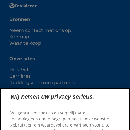
Taalkiezer
Bronnen
Neem contact met ons op
Sitemap
Waar te koop
Onze sites
Hill's Vet
Carrières
Reddingscentrum partners
Wij nemen uw privacy serieus.
We gebruiken cookies en vergelijkbare
technologieën om te begrijpen hoe u onze website
gebruikt en om waardevollere ervaringen voor u te