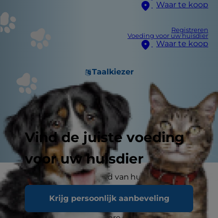
Waar te koop
Registreren
Voeding voor uw huisdier
Waar te koop
Taalkiezer
Vind de juiste voeding
voor uw huisdier
Je hebt vast wel gehoord van huidkanker bij
mensen, maar kunnen honden ook huidkanker
Krijg persoonlijk aanbeveling
krijgen? Hoe ziet huidkanker eruit bij een hond?
Honden kunnen meerdere soorten huidkanker