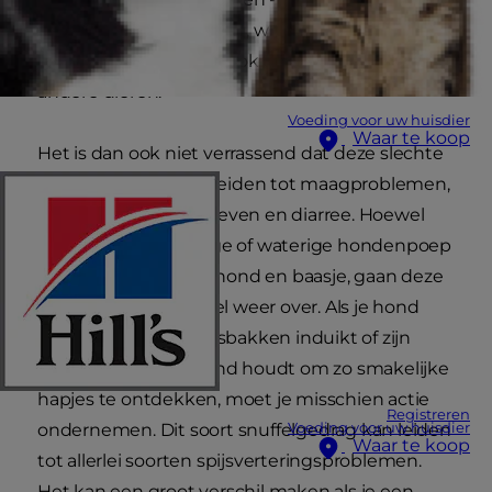
karkassen in ontbinding, weggegooide snacks
voor mensen en vaak ook de ontlasting van
andere dieren.
Voeding voor uw huisdier
Waar te koop
Het is dan ook niet verrassend dat deze slechte
gewoontes kunnen leiden tot maagproblemen,
met als gevolg overgeven en diarree. Hoewel
braaksel en bloederige of waterige hondenpoep
niet prettig zijn voor hond en baasje, gaan deze
symptomen vaak snel weer over. Als je hond
graag de lokale vuilnisbakken induikt of zijn
neus dicht bij de grond houdt om zo smakelijke
hapjes te ontdekken, moet je misschien actie
Registreren
Voeding voor uw huisdier
ondernemen. Dit soort snuffelgedrag kan leiden
Waar te koop
tot allerlei soorten spijsverteringsproblemen.
Het kan een groot verschil maken als je een