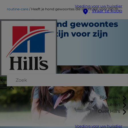
Voeding voor uw huisdier
routine-care
Heeft je hond gewoontes die slecht zijn voor zijn maag?
Waar te koop
Heeft je hond gewoontes
die slecht zijn voor zijn
maag?
Routinezorg
Medewerker auteur
Bladeren
Leren
Over Hill's
Voeding voor uw huisdier