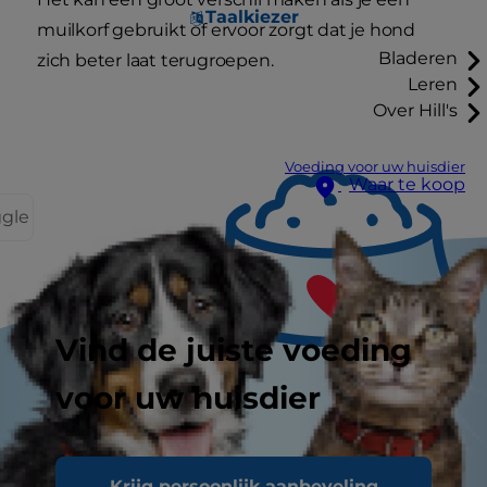
Taalkiezer
muilkorf gebruikt of ervoor zorgt dat je hond
Bladeren
zich beter laat terugroepen.
Leren
Over Hill's
Voeding voor uw huisdier
Waar te koop
ggle
Vind de juiste voeding
voor uw huisdier
Smakelijke tips
Krijg persoonlijk aanbeveling