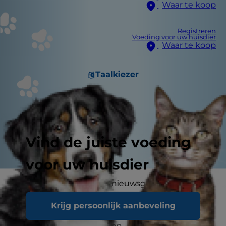
Waar te koop
Registreren
Voeding voor uw huisdier
Waar te koop
Taalkiezer
Vind de juiste voeding
voor uw huisdier
Honden zijn van nature nieuwsgierige
snuffelaars. Dat betekent dat ze aan allerlei
Krijg persoonlijk aanbeveling
dingen snuffelen en ervan eten, ook als ze dat
niet zouden moeten doen - bedorven voedsel,