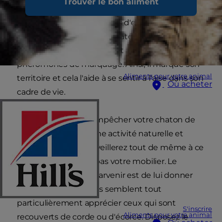
Trouver le bon aliment
une façon naturelle de marquer son territoire et
de faire quelques exercices d'extension. La
griffage laisse des traces matérielles, mais aussi
une odeur, car le chat émet alors des
phéromones de marquage. Ainsi, il marque son
Aliments pour votre animal
territoire et cela l'aide à se sentir à l'aise dans son
Où acheter
cadre de vie.
Vous ne devez pas empêcher votre chaton de
griffer, car il s'agit d'une activité naturelle et
saine. Bien sûr, vous veillerez tout de même à ce
qu'il n'endommage pas votre mobilier. Le
meilleur moyen d'y parvenir est de lui donner
un griffoir ; les chatons semblent tout
particulièrement apprécier ceux qui sont
S'inscrire
Aliments pour votre animal
recouverts de corde ou d'écorce. Disposez le