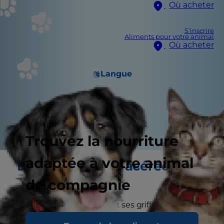
Où acheter
S'inscrire
Aliments pour votre animal
Où acheter
Langue
Trouvez la nourriture
adaptée à votre animal
Des griffes bien acérées
de compagnie
Votre chaton va grandir, et ses griffes aussi ! Pour
les garder bien taillées, il va griffer. C'est pour lui