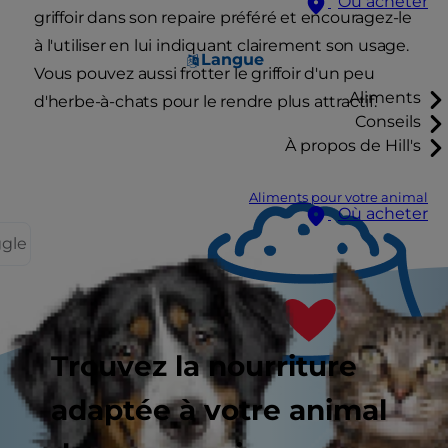
Où acheter
griffoir dans son repaire préféré et encouragez-le
à l'utiliser en lui indiquant clairement son usage.
Langue
Vous pouvez aussi frotter le griffoir d'un peu
Aliments
d'herbe-à-chats pour le rendre plus attractif.
Conseils
À propos de Hill's
Aliments pour votre animal
Où acheter
ggle
Trouvez la nourriture
adaptée à votre animal