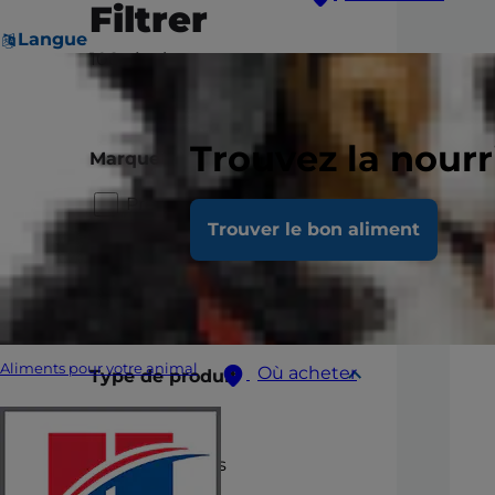
Filtrer
Langue
108
résultats
Tout supprimer
Trouvez la nour
Marque
Prescription Diet
Trouver le bon aliment
Science Plan
Vet Essentials
Aliments pour votre animal
Où acheter
Type de produit
Boîtes
Croquettes