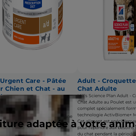
 Urgent Care - Pâtée
Adult - Croquett
r Chien et Chat - au
Chat Adulte
let
Hill’s Science Plan Adult -
Chat Adulte au Poulet est 
en nutritionnel qui encourage la
complet spécialement form
 alimentaire des animaux de
technologie ActivBiome+ Mu
gnie en convalescence après une
riture adaptée à votre ani
Cet aliment est spécialeme
ie grave, un accident ou une
pour répondre aux besoins
vention chirurgicale
du chat pendant la période 