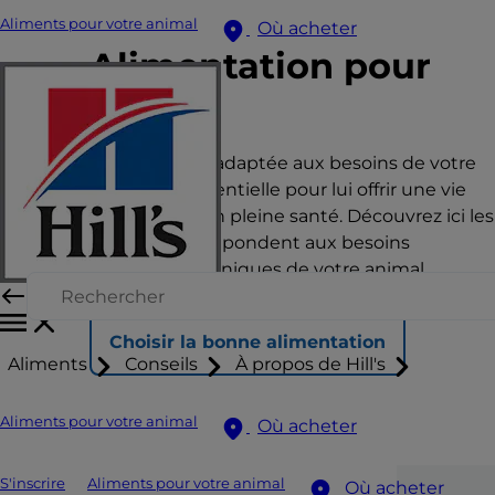
Aliments pour votre animal
Où acheter
Alimentation pour
chat
Une nutrition adaptée aux besoins de votre
animal est essentielle pour lui offrir une vie
heureuse et en pleine santé. Découvrez ici les
aliments qui répondent aux besoins
nutritionnels uniques de votre animal.
Choisir la bonne alimentation
Aliments
Conseils
À propos de Hill's
Aliments pour votre animal
Où acheter
S'inscrire
Aliments pour votre animal
Où acheter