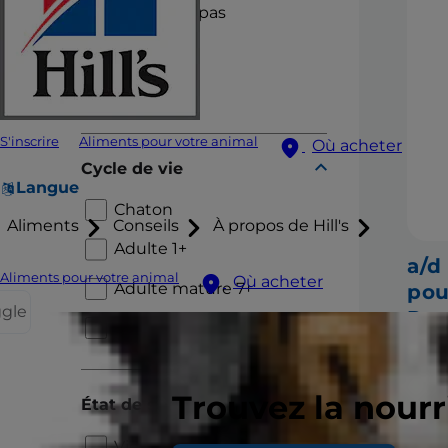
Sachets repas
Mijotés
Friandises
S'inscrire
Aliments pour votre animal
Où acheter
Cycle de vie
Langue
Chaton
Aliments
Conseils
À propos de Hill's
Adulte 1+
a/d
Aliments pour votre animal
Où acheter
Adulte mature 7+
pou
ggle
Pou
Sénior 11+
Souti
prise
compa
Trouvez la nour
État de santé
malad
inter
Vieillissement