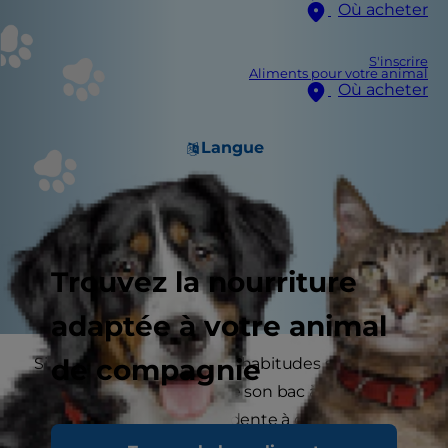
Où acheter
S'inscrire
Aliments pour votre animal
Où acheter
Langue
Trouvez la nourriture
adaptée à votre animal
de compagnie
Si votre chat a changé ses habitudes sanitaires
et refuse de faire usage de son bac à litière, il
doit y avoir une raison évidente à cela. Même s'il
a récemment commencé à faire ses besoins