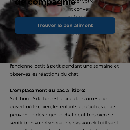
de compagnie
litière pourrait très bien rebuter votre chat. Les
copeaux de bois qui étaient convenables pour
un chaton peuvent paraître inconfortables sous
Trouver le bon aliment
ses coussinets à fur et à mesure qu'il grandit. Les
chats préfèrent de la litière aux grains fins dont
la consistance ressemble au sable, sans
déodorisant parfumé. Si vous souhaitez changer
de type de litière, mélangez la nouvelle à
l'ancienne petit à petit pendant une semaine et
observez les réactions du chat.
L'emplacement du bac à litière:
Solution - Si le bac est placé dans un espace
ouvert où le chien, les enfants et d'autres chats
peuvent le déranger, le chat peut très bien se
sentir trop vulnérable et ne pas vouloir l'utiliser. Il