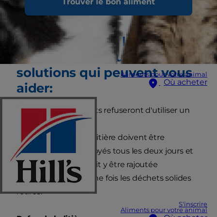
Trouver le bon aliment
ailleurs dans la maison.
Voici les raisons les plus
fréquentes et quelques
solutions qui peuvent vous
Aliments pour votre animal
Où acheter
aider:
Un bac sale:
Les chats refuseront d'utiliser un
bac s'il est trop sale.
Solution - Les bacs à litière doivent être
complètement nettoyés tous les deux jours et
de la litière fraîche doit y être rajoutée
quotidiennement, une fois les déchets solides
retirés.
S'inscrire
Aliments pour votre animal