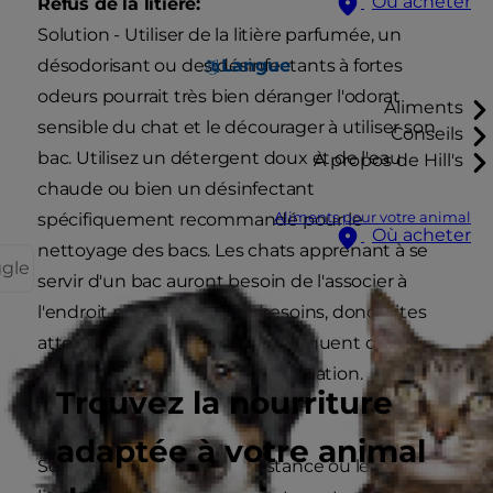
Où acheter
Refus de la litière:
Solution - Utiliser de la litière parfumée, un
Langue
désodorisant ou des désinfectants à fortes
odeurs pourrait très bien déranger l'odorat
Aliments
sensible du chat et le décourager à utiliser son
Conseils
bac. Utilisez un détergent doux et de l'eau
À propos de Hill's
chaude ou bien un désinfectant
Aliments pour votre animal
spécifiquement recommandé pour le
Où acheter
nettoyage des bacs. Les chats apprenant à se
ggle
servir d'un bac auront besoin de l'associer à
l'endroit prévu pour leurs besoins, donc faites
attention au nettoyage trop fréquent qui
pourrait compliquer cette association.
Trouvez la nourriture
Le mauvais type de litière:
adaptée à votre animal
Solution - Changer la consistance ou le type de