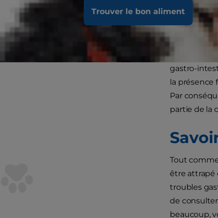
pouvez-vous f
Trouver le bon aliment
Qu’es
Le terme « 
gastro-intest
la présence 
Par conséque
partie de la
Savoir
Tout comme l
être attrapé
troubles gas
de consulter 
beaucoup, vo