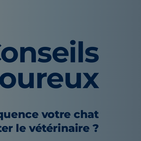
onseils
voureux
équence votre chat
ter le vétérinaire ?