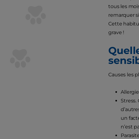
tous les mois
remarquer si
Cette habitu
grave !
Quell
sensib
Causes les p
Allergi
Stress.
d’autre
un fact
n’est p
Parasite