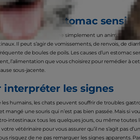
aire pour l’aider ?
t-ce qu’un estomac sensibl
estomac sensible » désigne simplement un animal qui so
inaux. Il peut s’agir de vomissements, de renvois, de diarrh
fréquente de boules de poils. Les causes d’un estomac se
nt, l’alimentation que vous choisirez pour remédier à ce
 cause sous-jacente.
 interpréter les signes
es humains, les chats peuvent souffrir de troubles gastro
 et mangé une souris qui n’est pas bien passée. Mais si v
tro-intestinaux tous les quelques jours, ou même toutes le
votre vétérinaire pour vous assurer qu’il ne s’agit pas d’un
us risquez de ne pas remarquer les signes apparents. Pa