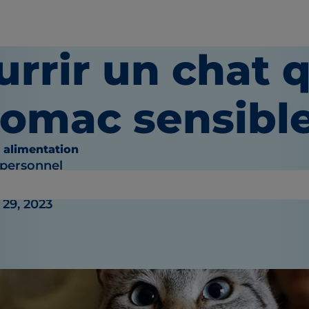
rrir un chat q
tomac sensibl
t alimentation
 personnel
29, 2023