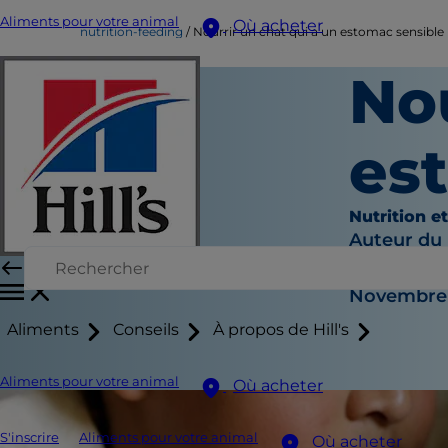
Aliments pour votre animal
Où acheter
nutrition-feeding
Nourrir un chat qui a un estomac sensible
Nou
es
Nutrition e
Auteur du
|
Novembre 
Aliments
Conseils
À propos de Hill's
Aliments pour votre animal
Où acheter
S'inscrire
Aliments pour votre animal
Où acheter