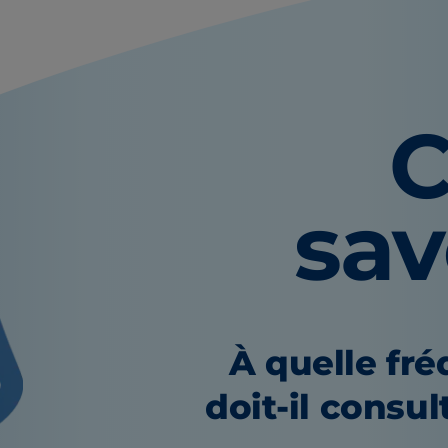
C
sa
À quelle fr
doit-il consul