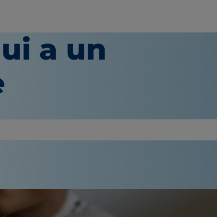
ui a un
e