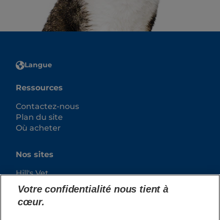
Langue
Ressources
Contactez-nous
Plan du site
Où acheter
Nos sites
Hill's Vet
Carrières
Votre confidentialité nous tient à
cœur.