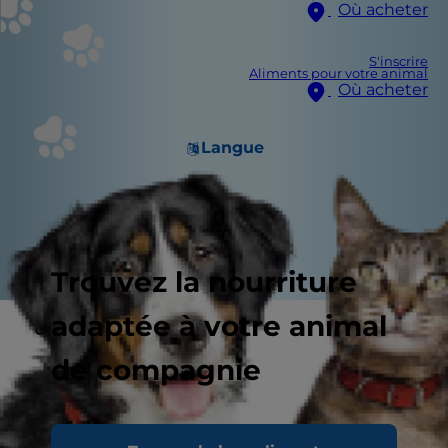
Où acheter
S'inscrire
Aliments pour votre animal
Où acheter
Langue
Trouvez la nourriture
adaptée à votre animal
Clicker training
de compagnie