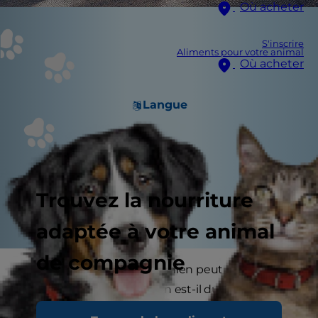
Où acheter
S'inscrire
Aliments pour votre animal
Où acheter
Langue
Trouvez la nourriture
adaptée à votre animal
de compagnie
Nous savons tous que le chien peut recevoir des
ordres de base, mais qu’en est-il du chat ? Le
chat n’est pas une espèce sociale comme le