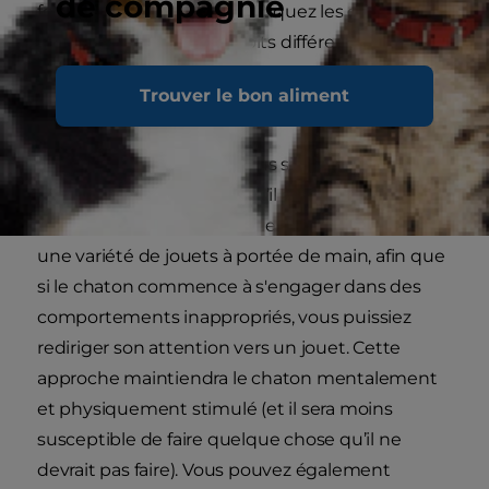
de compagnie
fois pendant la séance. Pratiquez les demandes
dans de nombreux endroits différents de la
maison afin qu’il s’habitue à vous répondre dans
Trouver le bon aliment
des environnements différents.
La forme d’éducation la plus simple consiste à
rediriger le chaton pour qu’il abandonne les
comportements indésirables. Il est utile d'avoir
une variété de jouets à portée de main, afin que
si le chaton commence à s'engager dans des
comportements inappropriés, vous puissiez
rediriger son attention vers un jouet. Cette
approche maintiendra le chaton mentalement
et physiquement stimulé (et il sera moins
susceptible de faire quelque chose qu’il ne
devrait pas faire). Vous pouvez également