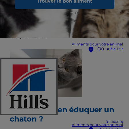
Trouver le bon aliment
chien, il n’apprécie donc pas les compliments de
la même manière que ce dernier. Toutefois, le
chat est un animal très intelligent et il a la
capacité d’apprendre toute une série de
comportements.
Aliments pour votre animal
Où acheter
Comment bien éduquer un
chaton ?
S'inscrire
Aliments pour votre animal