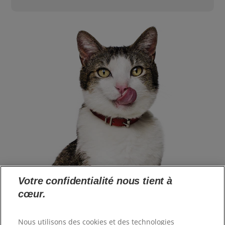
Votre confidentialité nous tient à
cœur.
Langue
Nous utilisons des cookies et des technologies