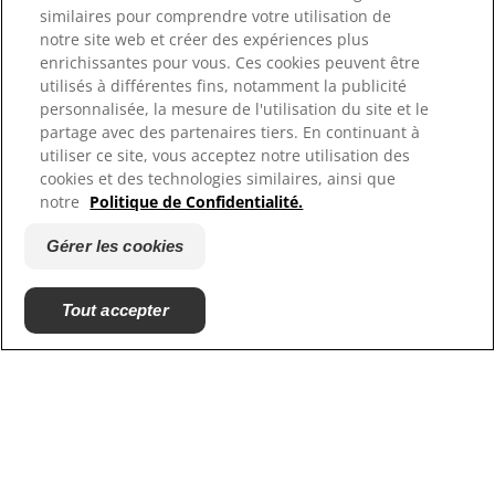
similaires pour comprendre votre utilisation de
notre site web et créer des expériences plus
Ressources
enrichissantes pour vous. Ces cookies peuvent être
Contactez-nous
utilisés à différentes fins, notamment la publicité
Plan du site
personnalisée, la mesure de l'utilisation du site et le
Où acheter
partage avec des partenaires tiers. En continuant à
utiliser ce site, vous acceptez notre utilisation des
cookies et des technologies similaires, ainsi que
Nos sites
notre
Politique de Confidentialité.
Hill's Vet
Gérer les cookies
Carrières
Tout accepter
© 2025 Hill's Pet Nutrition, Inc.