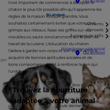
Où acheter
Il est important de commencer à éduquer le
chaton le plus tôt possible afin qu’il apprenne les
Langue
règles de la maison lorsqu’il grandira. Vous
souhaitez certainement éviter que votre chat
Aliments
Conseils
grimpe aux rideaux, fasse ses griffes sur vos
À propos de Hill's
meubles ou saute constamment sur le plan de
travail de la cuisine. L’éducation du chaton
Aliments pour votre animal
l’aidera à garder son corps et son esprit actifs, à
Où acheter
acquérir de bonnes aptitudes sociales et de
ggle
bons comportements, et à renforcer le lien qui
l’unit à vous.
Les séances d’éducation doivent être brèves, car
Trouvez la nourriture
le chaton a une durée d’attention courte et
adaptée à votre animal
s’ennuie facilement. Afin de ne pas l’embrouiller,
concentrez-vous sur une seule demande à la