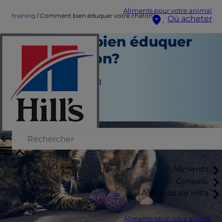
Aliments pour votre animal
training
Comment bien éduquer votre chaton?
Où acheter
Comment bien éduquer
votre chaton?
Éducation
Auteur du personnel
|
Septembre 21, 2015
Aliments
Conseils
À propos de Hill's
Aliments pour votre animal