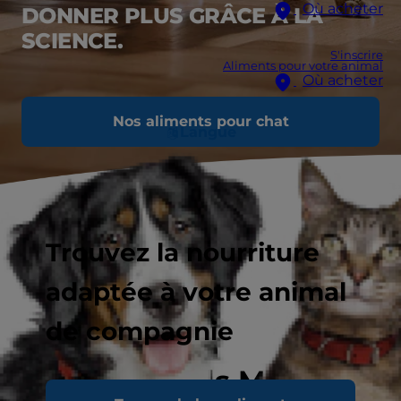
Où acheter
DONNER PLUS GRÂCE À LA
SCIENCE.
S'inscrire
Aliments pour votre animal
Où acheter
Nos aliments pour chat
Langue
Trouvez la nourriture
adaptée à votre animal
de compagnie
Alimentation
Vet Essentials Multi-