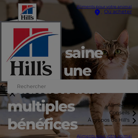
Aliments pour votre animal
Où acheter
Une vie saine
grâce à une
nutrition aux
multiples
Aliments
Conseils
bénéfices
À propos de Hill's
Aliments pour votre animal