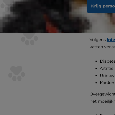
tijdens hun 
Krijg pers
nog voor ze
Waaro
Volgens
Int
katten verla
Diabet
Artritis
Urinew
Kanker
Overgewicht 
het moeilijk