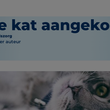
 je kat aange
dszorg
r auteur