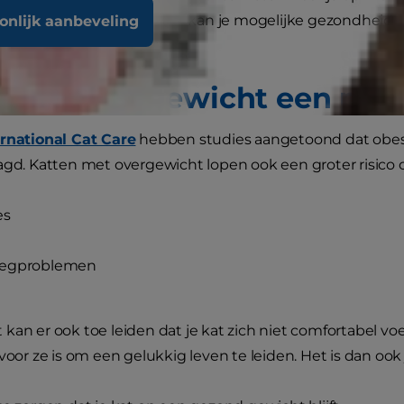
dieet en dagelijkse routine kan je mogelijke gezondhei
oonlijk aanbeveling
 de kop opsteken.
m is overgewicht een pro
ernational Cat Care
hebben studies aangetoond dat obes
agd. Katten met overgewicht lopen ook een groter risico op
es
egproblemen
kan er ook toe leiden dat je kat zich niet comfortabel voe
 voor ze is om een gelukkig leven te leiden. Het is dan oo