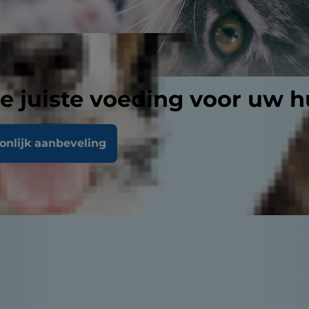
e juiste voeding voor uw h
oonlijk aanbeveling