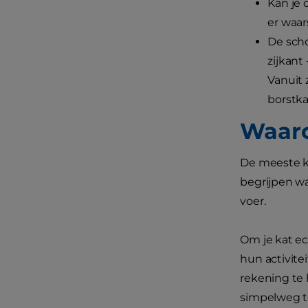
Kan je d
er waar
De scho
zijkant
Vanuit 
borstka
Waaro
De meeste ka
begrijpen wa
voer.
Om je kat ec
hun activite
rekening te 
simpelweg te