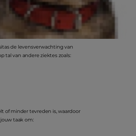
dsproblemen een halt toeroepen
bleem?
itas de levensverwachting van
 tal van andere ziektes zoals:
lt of minder tevreden is, waardoor
k jouw taak om: