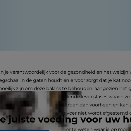
en je verantwoordelijk voor de gezondheid en het welzijn va
egschaal in de gaten houdt en ervoor zorgt dat je kat nooi
oeilijk zijn om deze balans te behouden, aangezien het 
riëren al naargelang de verschillende levensfases waarin z
oorbeeld minder voer nodig hebben dan voorheen en kan a
als de hoeveelheid of het type voer niet wordt afgestemd 
e juiste voeding voor uw h
altijd even eenvoudig, maar door te weten waar je op moet