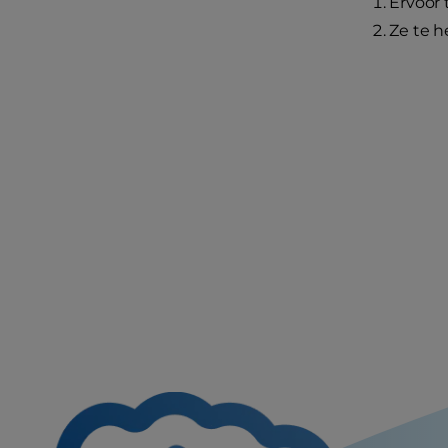
Ervoor 
Ze te h