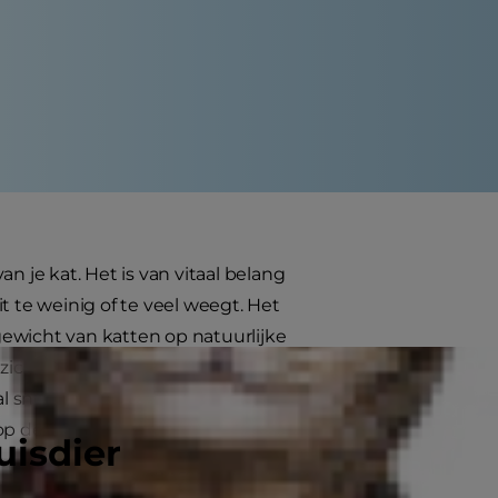
n je kat. Het is van vitaal belang
t te weinig of te veel weegt. Het
gewicht van katten op natuurlijke
e zich bevinden. Een gecastreerde
l snel gaan lijden aan overgewicht
op de lichamelijke veranderingen.
uisdier
 letten en hoe je hen kan bijstaan