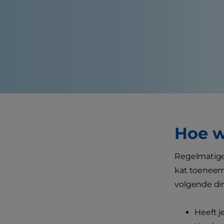
Hoe w
Regelmatige 
kat toeneemt
volgende di
Heeft j