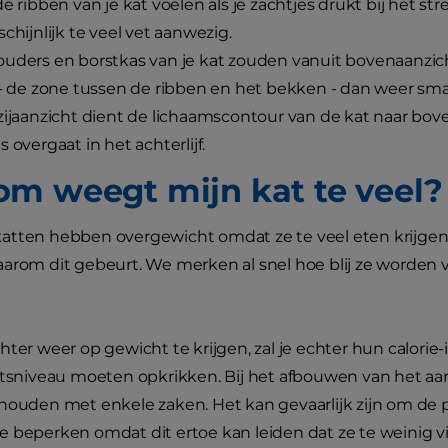
e ribben van je kat voelen als je zachtjes drukt bij het strel
schijnlijk te veel vet aanwezig.
uders en borstkas van je kat zouden vanuit bovenaanzicht
 - de zone tussen de ribben en het bekken - dan weer smaller
zijaanzicht dient de lichaamscontour van de kat naar bov
s overgaat in het achterlijf.
m weegt mijn kat te veel?
tten hebben overgewicht omdat ze te veel eten krijgen, e
arom dit gebeurt. We merken al snel hoe blij ze worden v
hter weer op gewicht te krijgen, zal je echter hun calor
itsniveau moeten opkrikken. Bij het afbouwen van het aant
houden met enkele zaken. Het kan gevaarlijk zijn om de p
 beperken omdat dit ertoe kan leiden dat ze te weinig 