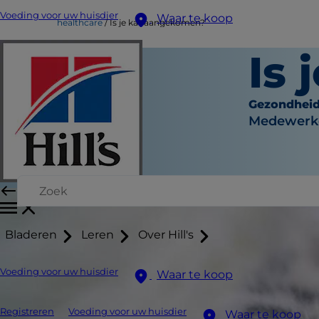
Voeding voor uw huisdier
Waar te koop
healthcare
Is je kat aangekomen?
Is
Gezondhei
Medewerke
Bladeren
Leren
Over Hill's
Voeding voor uw huisdier
Waar te koop
Registreren
Voeding voor uw huisdier
Waar te koop