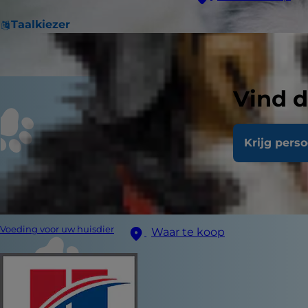
Taalkiezer
Vind d
Krijg pers
Voeding voor uw huisdier
Waar te koop