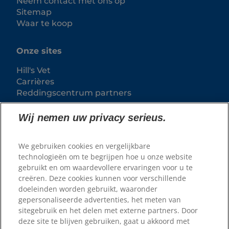
Neem contact met ons op
Sitemap
Waar te koop
Onze sites
Hill's Vet
Carrières
Reddingscentrum partners
Wij nemen uw privacy serieus.
We gebruiken cookies en vergelijkbare
technologieën om te begrijpen hoe u onze website
gebruikt en om waardevollere ervaringen voor u te
creëren. Deze cookies kunnen voor verschillende
doeleinden worden gebruikt, waaronder
gepersonaliseerde advertenties, het meten van
© 2025 Hill's Pet Nutrition
sitegebruik en het delen met externe partners. Door
B.V.
deze site te blijven gebruiken, gaat u akkoord met