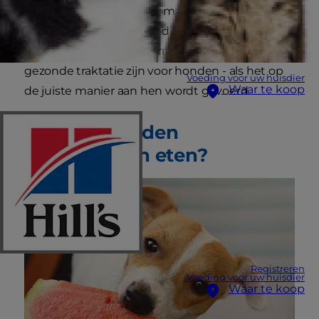
sappige traktatie geniet, maar vreest dat het
niet goed is voor uw hond, dan heeft uw instinct
gedeeltelijk gelijk. Watermeloen kan een
gezonde traktatie zijn voor honden - als het op
Voeding voor uw huisdier
Waar te koop
de juiste manier aan hen wordt gevoerd.
Kunnen honden
watermeloen eten?
Registreren
Voeding voor uw huisdier
Waar te koop