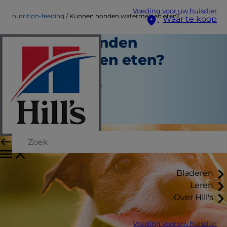
Voeding voor uw huisdier
nutrition-feeding
Kunnen honden watermeloen eten?
Waar te koop
Kunnen honden
watermeloen eten?
Voeding en eten
Jean Marie Bauhaus
|
April 17, 2020
Bladeren
Leren
Over Hill's
Voeding voor uw huisdier