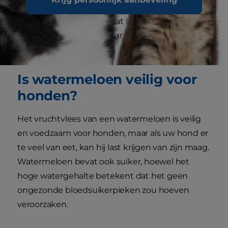
veroorzaakt geen ongezonde pieken in de
bloedsuikerspiegel, omdat het vezelgehalte
honden helpt de suiker langzaam in de
bloedbaan op te nemen.
Is watermeloen veilig voor
honden?
Het vruchtvlees van een watermeloen is veilig
en voedzaam voor honden, maar als uw hond er
te veel van eet, kan hij last krijgen van zijn maag.
Watermeloen bevat ook suiker, hoewel het
hoge watergehalte betekent dat het geen
ongezonde bloedsuikerpieken zou hoeven
veroorzaken.