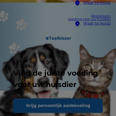
Waar te koop
Registreren
Voeding voor uw huisdier
Waar te koop
Taalkiezer
Vind de juiste voeding
voor uw huisdier
Kunnen honden watermeloen eten? Het is een
Krijg persoonlijk aanbeveling
heerlijke zomertraktatie voor ons, maar is
watermeloen veilig voor honden? Als u van deze