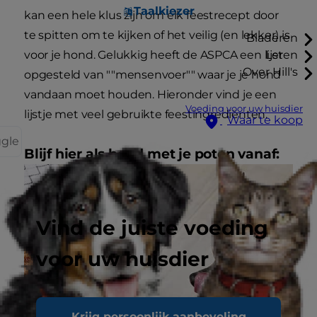
Taalkiezer
kan een hele klus zijn om elk feestrecept door
te spitten om te kijken of het veilig (en lekker) is
Bladeren
voor je hond. Gelukkig heeft de ASPCA een lijst
Leren
Over Hill's
opgesteld van ""mensenvoer"" waar je je hond
vandaan moet houden. Hieronder vind je een
Voeding voor uw huisdier
lijstje met veel gebruikte feestingrediënten.
Waar te koop
ggle
Blijf hier als hond met je poten vanaf:
Vind de juiste voeding
voor uw huisdier
Krijg persoonlijk aanbeveling