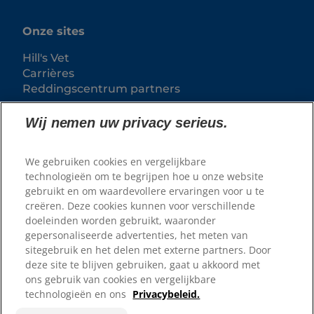
Onze sites
Hill's Vet
Carrières
Reddingscentrum partners
Wij nemen uw privacy serieus.
We gebruiken cookies en vergelijkbare
technologieën om te begrijpen hoe u onze website
gebruikt en om waardevollere ervaringen voor u te
creëren. Deze cookies kunnen voor verschillende
doeleinden worden gebruikt, waaronder
gepersonaliseerde advertenties, het meten van
© 2025 Hill's Pet Nutrition
sitegebruik en het delen met externe partners. Door
B.V.
deze site te blijven gebruiken, gaat u akkoord met
ons gebruik van cookies en vergelijkbare
Tenzij specifiek anders vermeld, verwijst het gebruik
van het '™' symbool op deze website naar
technologieën en ons
Privacybeleid.
handelsmerken in eigendom van Hill's Pet Nutrition,
B.V. Het gebruik van deze website valt onder de
voorwaarden van onze Algemene Voorwaarden.