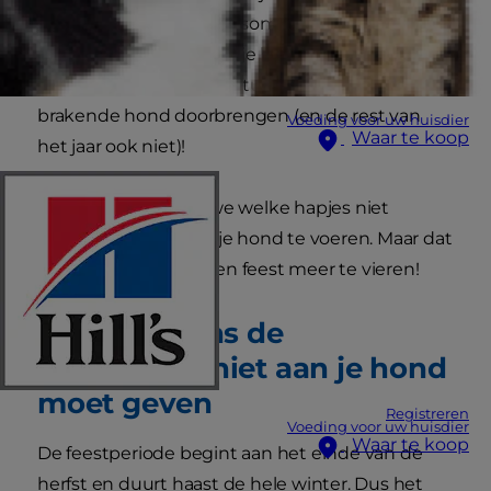
feest of geen feest. Van sommige
voedingsmiddelen kan je hond ziek worden. En
je wilt de feestdagen natuurlijk niet met een
brakende hond doorbrengen (en de rest van
Voeding voor uw huisdier
Waar te koop
het jaar ook niet)!
Hieronder vertellen we welke hapjes niet
geschikt zijn om aan je hond te voeren. Maar dat
is geen reden om geen feest meer te vieren!
Wat je tijdens de
feestdagen niet aan je hond
moet geven
Registreren
Voeding voor uw huisdier
Waar te koop
De feestperiode begint aan het einde van de
herfst en duurt haast de hele winter. Dus het