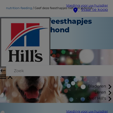
Voeding voor uw huisdier
nutrition-feeding
Geef deze feesthapjes niet aan je hond
Waar te koop
Geef deze feesthapjes
niet aan je hond
Voeding en eten
Erin Ollila
Bladeren
Leren
Over Hill's
Voeding voor uw huisdier