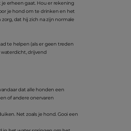
je erheen gaat. Hou er rekening
or je hond om te drinken en het
zorg, dat hij zich na zijn normale
 te helpen (als er geen treden
waterdicht, drijvend
vandaar dat alle honden een
den of andere onervaren
iken. Net zoals je hond. Gooi een
nd in het water springen om het