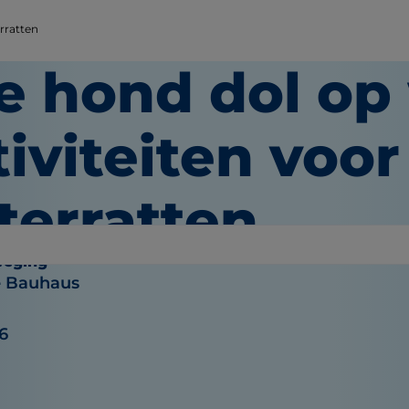
erratten
je hond dol op
iviteiten voor
terratten
weging
e Bauhaus
16