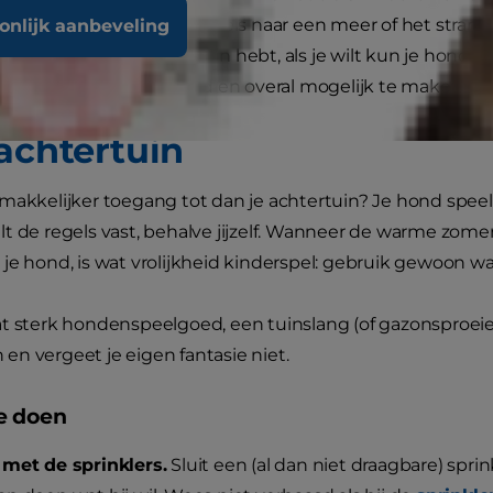
d zo enthousiast als een reis naar een meer of het strand. 
oonlijk aanbeveling
 zwembad in je achtertuin hebt, als je wilt kun je hond e
pelen in het water altijd en overal mogelijk te maken.
 achtertuin
makkelijker toegang tot dan je achtertuin? Je hond speelt 
t de regels vast, behalve jijzelf. Wanneer de warme zome
je hond, is wat vrolijkheid kinderspel: gebruik gewoon wa
t sterk hondenspeelgoed, een tuinslang (of gazonsproeier
n vergeet je eigen fantasie niet.
e doen
 met de sprinklers.
Sluit een (al dan niet draagbare) spri