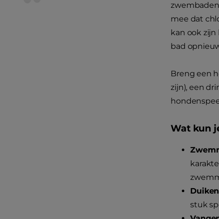
zwembaden s
mee dat chl
kan ook zijn 
bad opnieuw
Breng een h
zijn), een d
hondenspee
Wat kun j
Zwemm
karakte
zwemme
Duiken
stuk sp
Vangen