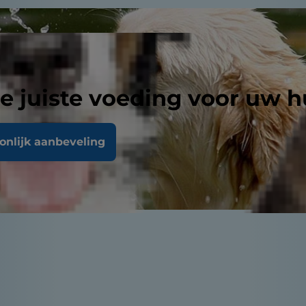
e juiste voeding voor uw h
oonlijk aanbeveling