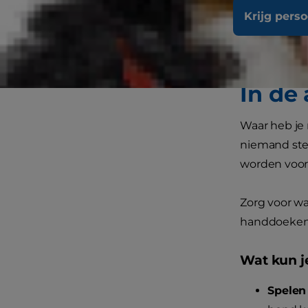
maakt je hon
Krijg pers
woont of een
maken door s
In de
Waar heb je 
niemand stel
worden voor 
Zorg voor wa
handdoeken e
Wat kun j
Spelen