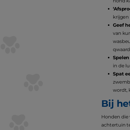
hond ka
‘Afspro
krijgen
Geef h
van kun
wasbeur
qwaardo
Spelen
in de l
Spat e
zwembad
wordt, 
Bij h
Honden die 
achtertuin t