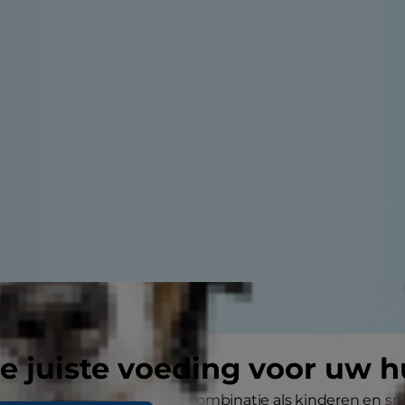
e juiste voeding voor uw h
ter, een net zo bekende combinatie als kinderen en snoep.