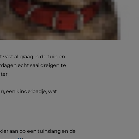
Of je nu in de buurt van een vijver
cht helemaal door het dolle heen
vast al graag in de tuin en
rdagen echt saai dreigen te
ter.
), een kinderbadje, wat
nkler aan op een tuinslang en de