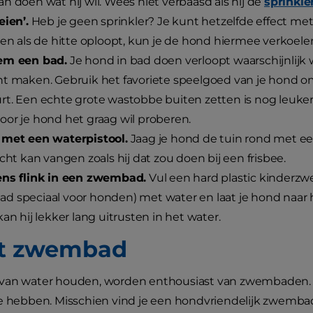
n doen wat hij wil. Wees niet verbaasd als hij de
sprinkle
eien’.
Heb je geen sprinkler? Je kunt hetzelfde effect met
 en als de hitte oploopt, kun je de hond hiermee verkoele
em een bad.
Je hond in bad doen verloopt waarschijnlijk wa
t maken. Gebruik het favoriete speelgoed van je hond om 
t. Een echte grote wastobbe buiten zetten is nog leuker
or je hond het graag wil proberen.
 met een waterpistool.
Jaag je hond de tuin rond met een w
ucht kan vangen zoals hij dat zou doen bij een frisbee.
ens flink in een zwembad.
Vul een hard plastic kinderz
 speciaal voor honden) met water en laat je hond naar h
kan hij lekker lang uitrusten in het water.
et zwembad
van water houden, worden enthousiast van zwembaden. 
e hebben. Misschien vind je een hondvriendelijk zwembad