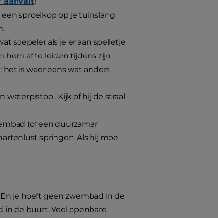
r aanvalt
!
 een sproeikop op je tuinslang
n.
t soepeler als je er aan spelletje
hem af te leiden tijdens zijn
: het is weer eens wat anders
aterpistool. Kijk of hij de straal
wembad (of een duurzamer
artenlust springen. Als hij moe
En je hoeft geen zwembad in de
 in de buurt. Veel openbare