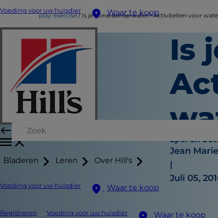
Voeding voor uw huisdier
Waar te koop
play-exercise
Is je hond dol op water? Activiteiten voor wat
Is 
Act
wa
Spel en be
Jean Mari
Bladeren
Leren
Over Hill's
|
Juli 05, 20
Voeding voor uw huisdier
Waar te koop
Registreren
Voeding voor uw huisdier
Waar te koop