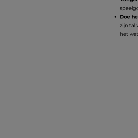
speelgo
Doe het
zijn ta
het wat