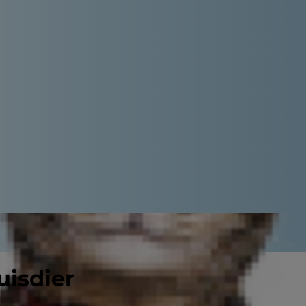
uisdier
 Ze zijn er allebei dol op. Niks