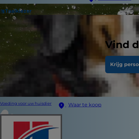
Taalkiezer
Vind d
Krijg pers
Voeding voor uw huisdier
Waar te koop