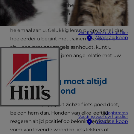
goed gedrag. Zijn fokker heeft hem hooguit wat
eerste lessen in zindelijkheid gegeven, maar
hoe hij zich als huisdier zal gedragen ligt
helemaal aan u. Gelukkig leren puppy's snel, dus
Voeding voor uw huisdier
Waar te koop
hoe eerder u begint met trainen hoe beter. En
als u een paar basisregels aanhoudt, kunt u
rekenen op een fijne, jarenlange relatie met uw
huisdier.
Goed gedrag moet altijd
worden beloond
Wanneer uw puppy uit zichzelf iets goed doet,
beloon hem dan. Honden van elke leeftijd
Registreren
Voeding voor uw huisdier
reageren altijd positief op beloningen in de
Waar te koop
vorm van lovende woorden, iets lekkers of