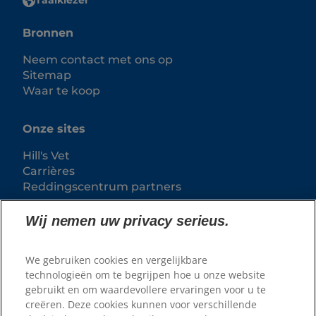
Taalkiezer
Bronnen
Neem contact met ons op
Sitemap
Waar te koop
Onze sites
Hill's Vet
Carrières
Reddingscentrum partners
Wij nemen uw privacy serieus.
We gebruiken cookies en vergelijkbare
technologieën om te begrijpen hoe u onze website
gebruikt en om waardevollere ervaringen voor u te
creëren. Deze cookies kunnen voor verschillende