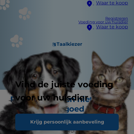
Waar te koop
Registreren
Voeding voor uw huisdier
Waar te koop
Taalkiezer
Vind de juiste voeding
voor uw huisdier
Puppy's worden niet
geboren met goed gedrag
Krijg persoonlijk aanbeveling
Uw puppy is natuurlijk een schattig
knuffelbeest, maar hij wordt niet geleverd met