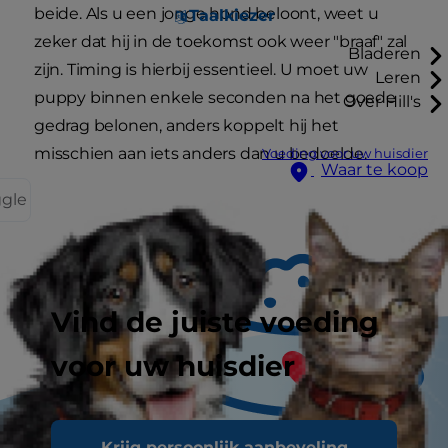
beide. Als u een jonge hond beloont, weet u
Taalkiezer
zeker dat hij in de toekomst ook weer "braaf" zal
Bladeren
zijn. Timing is hierbij essentieel. U moet uw
Leren
puppy binnen enkele seconden na het goede
Over Hill's
gedrag belonen, anders koppelt hij het
misschien aan iets anders dan u bedoelde.
Voeding voor uw huisdier
Waar te koop
ggle
Vind de juiste voeding
voor uw huisdier
Krijg persoonlijk aanbeveling