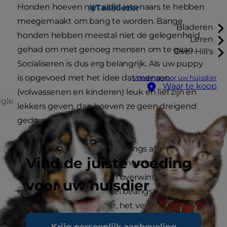
Honden hoeven niet altijd iets naars te hebben
Taalkiezer
meegemaakt om bang te worden. Bange
Bladeren
honden hebben meestal niet de gelegenheid
Leren
gehad om met genoeg mensen om te gaan.
Over Hill's
Socialiseren is dus erg belangrijk. Als uw puppy
is opgevoed met het idee dat mensen
Voeding voor uw huisdier
Waar te koop
(volwassenen en kinderen) leuk en lief zijn en
ggle
lekkers geven, dan hoeven ze geen dreigend
gedrag te vertonen.
U moet uw puppy ook van jongs af aan
Vind de juiste voeding
blootstellen aan lawaai en angstige situaties,
zodat hij zijn angsten kan overwinnen. Op die
voor uw huisdier
manier worden eventueel beangstigende
zaken zoals de stofzuiger, het verkeer of de
postbode de gewoonste zaak van de wereld.
Krijg persoonlijk aanbeveling