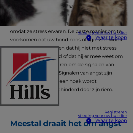
"omdat ze dat nou eenmaal doen". Maar honden
worden echt niet agressief zonder een goede
reden en de meeste honden tonen agressie
omdat ze stress ervaren. De beste manier om te
Voeding voor uw huisdier
Waar te koop
voorkomen dat uw hond boos of agressief wordt
is door ervoor te zorgen dat hij niet met stress
wordt geconfronteerd of dat hij er mee weet om
te gaan. En u moet leren om de signalen van
angst te herkennen. Signalen van angst zijn
wanneer uw hond in een hoek wordt
gedreven of wordt gehinderd door zijn riem.
Registreren
Voeding voor uw huisdier
Waar te koop
Meestal draait het om angst