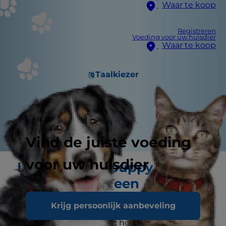
Waar te koop
Registreren
Voeding voor uw huisdier
Waar te koop
Taalkiezer
Vind de juiste voeding
voor uw huisdier
Laat uw lieve puppy niet
veranderen in een
agressieve hond
Krijg persoonlijk aanbeveling
Veel mensen denken dat honden bijten,