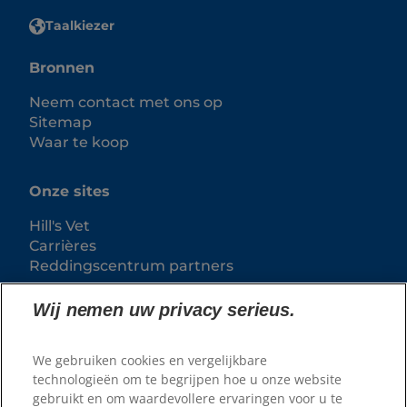
Taalkiezer
Bronnen
Neem contact met ons op
Sitemap
Waar te koop
Onze sites
Hill's Vet
Carrières
Reddingscentrum partners
Wij nemen uw privacy serieus.
We gebruiken cookies en vergelijkbare
technologieën om te begrijpen hoe u onze website
gebruikt en om waardevollere ervaringen voor u te