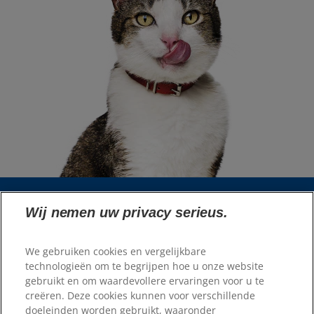
Wij nemen uw privacy serieus.
Taalkiezer
We gebruiken cookies en vergelijkbare
Bronnen
technologieën om te begrijpen hoe u onze website
gebruikt en om waardevollere ervaringen voor u te
Neem contact met ons op
creëren. Deze cookies kunnen voor verschillende
Sitemap
doeleinden worden gebruikt, waaronder