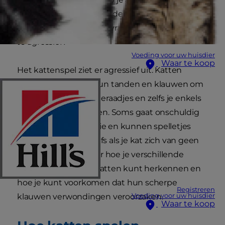
katten gezien en heb je de schrammen om het
te bewijzen. Maar soms vraag je je af: is mijn kat
te
agressief?
Voeding voor uw huisdier
Waar te koop
Het kattenspel ziet er agressief uit. Katten
gebruiken immers hun tanden en klauwen om
speelgoed, speelkameraadjes en zelfs je enkels
in bedwang te houden. Soms gaat onschuldig
spelen over in agressie en kunnen spelletjes
gevaarlijk worden, zelfs als je kat zich van geen
kwaad bewust is. Leer hoe je verschillende
soorten agressie bij katten kunt herkennen en
hoe je kunt voorkomen dat hun scherpe
Registreren
Voeding voor uw huisdier
klauwen verwondingen veroorzaken.
Waar te koop