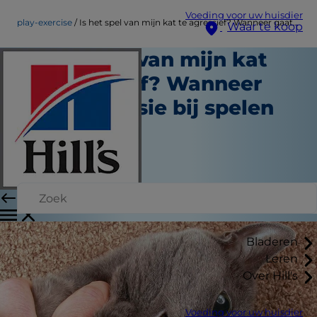
Voeding voor uw huisdier
play-exercise
Is het spel van mijn kat te agressief? Wanneer gaat agressie bij spelen te ver?
Waar te koop
Is het spel van mijn kat
te agressief? Wanneer
gaat agressie bij spelen
te ver?
Spel en beweging
Amy Shojai
|
Juni 01, 2022
Bladeren
Leren
Over Hill's
Voeding voor uw huisdier