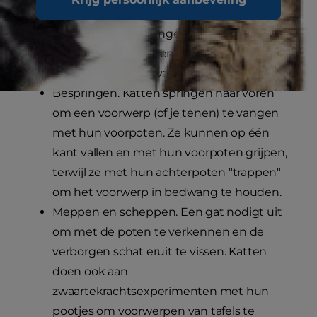
grond, klaar om vanuit het niets
tevoorschijn te springen. Ze trappen vaak
met hun achterpoten om "te versnellen"
voor de sprongaanval.
Bespringen. Katten springen naar voren
om een voorwerp (of je tenen) te vangen
met hun voorpoten. Ze kunnen op één
kant vallen en met hun voorpoten grijpen,
terwijl ze met hun achterpoten "trappen"
om het voorwerp in bedwang te houden.
Meppen en scheppen. Een gat nodigt uit
om met de poten te verkennen en de
verborgen schat eruit te vissen. Katten
doen ook aan
zwaartekrachtsexperimenten met hun
pootjes om voorwerpen van tafels te