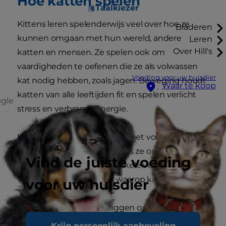
Hoe katten spelen
Taalkiezer
Kittens leren spelenderwijs veel over hoe ze
Bladeren
kunnen omgaan met hun wereld, andere
Leren
Over Hill's
katten en mensen. Ze spelen ook om
vaardigheden te oefenen die ze als volwassen
Voeding voor uw huisdier
kat nodig hebben, zoals jagen. Beweging houdt
Waar te koop
katten van alle leeftijden fit en spelen verlicht
ggle
stress en verbrandt energie.
Kittens beginnen te spelen met voorwerpen,
mensen en andere katten als ze ongeveer vier
Vind de juiste voeding
weken oud zijn. Hier zijn enkele veel
voorkomende manieren waarop katten spelen:
voor uw huisdier
Besluipen. Katten liggen op de loer in
schuilplaatsen en hurken dicht bij de
Krijg persoonlijk aanbeveling