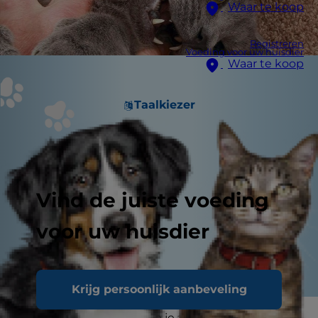
Waar te koop
Registreren
Voeding voor uw huisdier
Waar te koop
Taalkiezer
Vind de juiste voeding
voor uw huisdier
Krijg persoonlijk aanbeveling
Als kattenliefhebber heb je agressief spelen bij