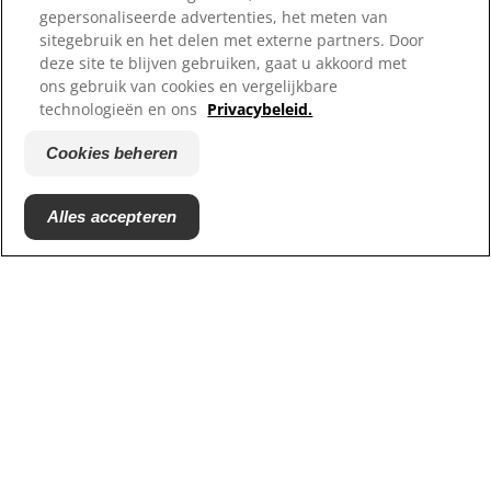
Waar te koop
gepersonaliseerde advertenties, het meten van
sitegebruik en het delen met externe partners. Door
Onze sites
deze site te blijven gebruiken, gaat u akkoord met
ons gebruik van cookies en vergelijkbare
Hill's Vet
technologieën en ons
Privacybeleid.
Carrières
Reddingscentrum partners
Cookies beheren
Alles accepteren
© 2025 Hill's Pet Nutrition
B.V.
Tenzij specifiek anders vermeld, verwijst het gebruik
van het '™' symbool op deze website naar
handelsmerken in eigendom van Hill's Pet Nutrition,
B.V. Het gebruik van deze website valt onder de