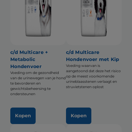
c/d Multicare +
c/d Multicare
Metabolic
Hondenvoer met Kip
Voeding waarvan is
Hondenvoer
aangetoond dat deze het risico
Voeding om de gezondheid
op de meest voorkomende
van de urinewegen van je hond
urineblaasstenen verlaagt en
te bevorderen en
struvietstenen oplost
gewichtsbeheersing te
ondersteunen
Kopen
Kopen