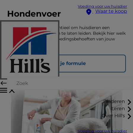
Voeding voor uw huisdier
Waar te koop
Hondenvoer
De juiste voeding is essentieel om huisdieren een
gelukkig en gezond leven te laten leiden. Bekijk hier welk
voer past bij de unieke voedingsbehoeften van jouw
huisdier.
Vind je formule
Bladeren
Leren
Over Hill's
Voeding voor uw huisdier