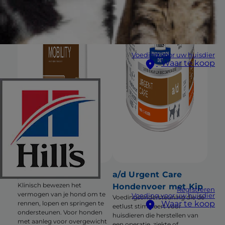
Voeding voor uw huisdier
Waar te koop
j/d Hondenvoer
a/d Urgent Care
Klinisch bewezen het
Hondenvoer met Kip
Registreren
vermogen van je hond om te
Voeding voor uw huisdier
Voedingsondersteuning die de
Waar te koop
rennen, lopen en springen te
eetlust stimuleert voor
ondersteunen. Voor honden
huisdieren die herstellen van
met aanleg voor overgewicht
een operatie, ziekte of