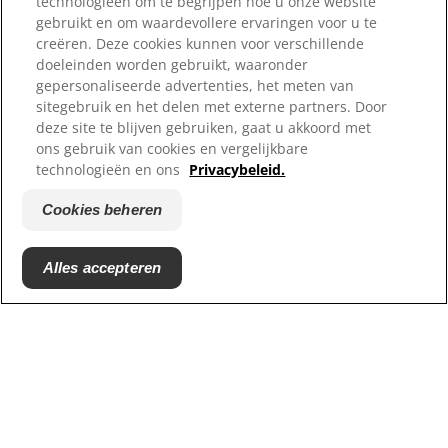
technologieën om te begrijpen hoe u onze website
gebruikt en om waardevollere ervaringen voor u te
creëren. Deze cookies kunnen voor verschillende
Onze sites
doeleinden worden gebruikt, waaronder
gepersonaliseerde advertenties, het meten van
Hill's Vet
sitegebruik en het delen met externe partners. Door
Carrières
deze site te blijven gebruiken, gaat u akkoord met
Reddingscentrum partners
ons gebruik van cookies en vergelijkbare
technologieën en ons
Privacybeleid.
Cookies beheren
Alles accepteren
© 2025 Hill's Pet Nutrition
B.V.
Tenzij specifiek anders vermeld, verwijst het gebruik
van het '™' symbool op deze website naar
handelsmerken in eigendom van Hill's Pet Nutrition,
B.V. Het gebruik van deze website valt onder de