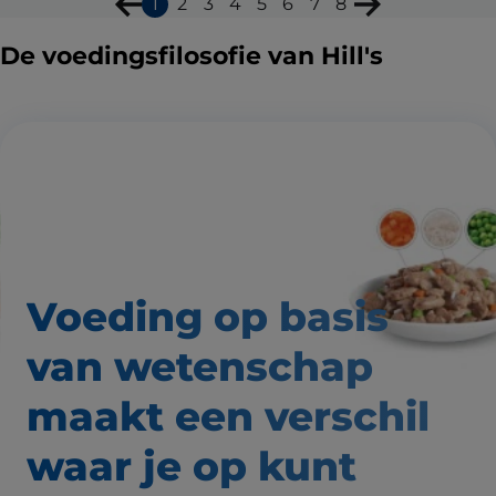
1
2
3
4
5
6
7
8
De voedingsfilosofie van Hill's
Voeding op basis
van wetenschap
maakt een verschil
waar
je op kunt