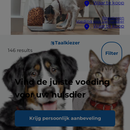
Waar te koop
Registreren
Voeding voor uw huisdier
Waar te koop
Taalkiezer
146
results
Filter
Vind de juiste voeding
voor uw huisdier
Krijg persoonlijk aanbeveling