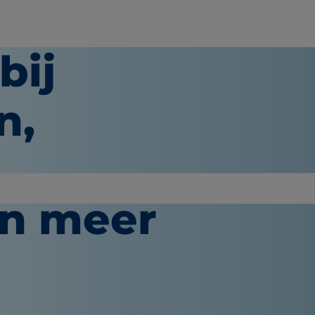
bij
n,
en meer