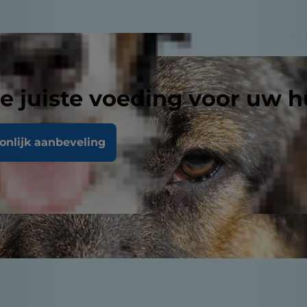
e juiste voeding voor uw h
oonlijk aanbeveling