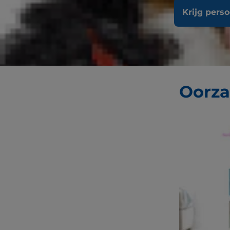
Krijg pers
Mestceltumo
Trust
. Maar
kunnen dez
Oorza