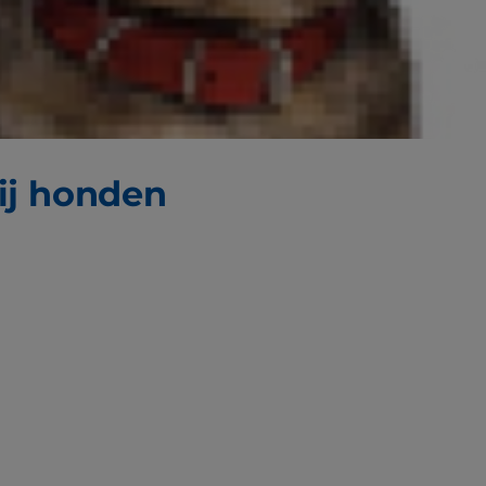
j honden, volgens de
Animal
an mestceltumoren bij honden en
ij honden