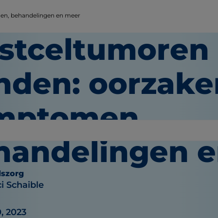
en, behandelingen en meer
stceltumoren 
nden: oorzake
mptomen,
handelingen 
dszorg
i Schaible
0, 2023