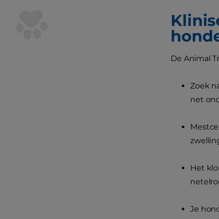
Klini
hond
De Animal T
Zoek na
net ond
Mestcel
zwellin
Het klo
netelroo
Je hond