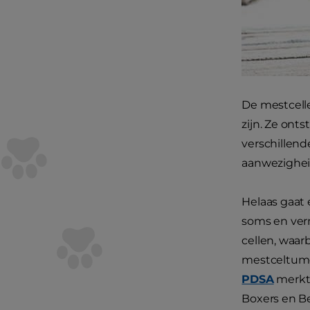
De mestcelle
zijn. Ze ont
verschillende
aanwezigheid
Helaas gaat
soms en verm
cellen, waarb
mestceltumo
PDSA
merkt 
Boxers en Be