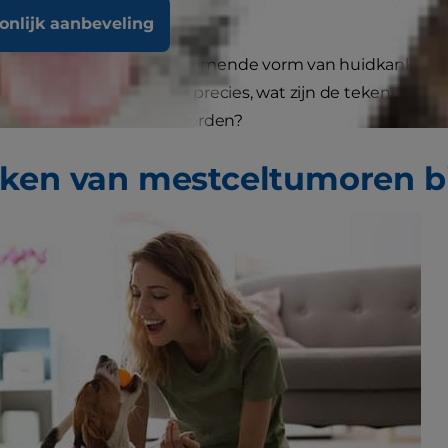
oonlijk aanbeveling
ren zijn de meest voorkomende vorm van huidkanker bi
 wat is een mestceltumor precies, wat zijn de tekenen v
e tumoren behandeld worden?
ken van mestceltumoren b