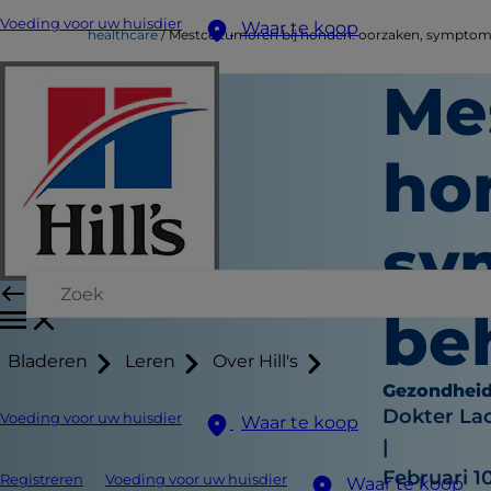
Voeding voor uw huisdier
Waar te koop
healthcare
Mestceltumoren bij honden: oorzaken, symptom
Me
ho
sy
be
Bladeren
Leren
Over Hill's
Gezondhei
Dokter Lac
Voeding voor uw huisdier
Waar te koop
|
Februari 1
Registreren
Voeding voor uw huisdier
Waar te koop