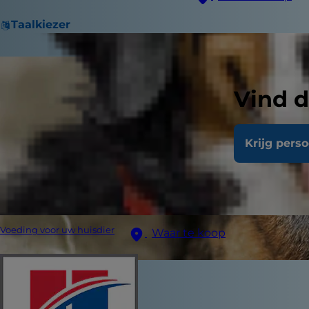
Taalkiezer
Vind d
Krijg pers
Voeding voor uw huisdier
Waar te koop