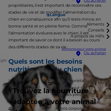
Où acheter
propriétaires, il est important de reconnaître ces
stades de vie et de modifier l’alimentation du
Langue
chien en conséquence afin qu’il reste mince, en
Aliments
bonne santé et en pleine forme. Comme
Conseils
l’alimentation évoluera avec le chien, il est
À propos de Hill's
important de savoir ce dont il a besoin au cours
des différents stades de sa vie.
Aliments pour votre animal
Où acheter
Quels sont les besoins
ggle
nutritionnels du chien ?
Le chien adore jouer avec ses propriétaires et
explorer, et il a besoin d’énergie pour cela ! Les
Trouvez la nourriture
nutriments sont des substances présentes dans
adaptée à votre animal
les aliments et sont utilisés comme source
d’énergie et pour les fonctions corporelles