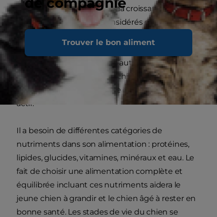
de compagnie
vitales. Ils sont essentiels à la croissance du
chien et peuvent être considérés comme des
outils pour contribuer à le maintenir dans un
Trouver le bon aliment
état de santé optimal. Tout comme une voiture
a besoin de carburant (et d’autres types
d’entretien) pour rouler, le chien a lui aussi
besoin d’aliments pour être en bonne santé et
actif.
Il a besoin de différentes catégories de
nutriments dans son alimentation : protéines,
lipides, glucides, vitamines, minéraux et eau. Le
fait de choisir une alimentation complète et
équilibrée incluant ces nutriments aidera le
jeune chien à grandir et le chien âgé à rester en
bonne santé. Les stades de vie du chien se