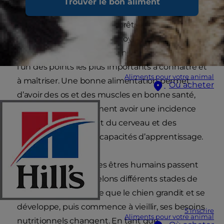
Trouver le bon aliment
des chiens de tout âge, qu’il s’agisse de jeunes
chiots ou de vieux chiens prêts à vivre leurs
dernières années dans un foyer aimant. Quel
que soit l’âge de votre chien, l’alimentation est
l’un des points les plus importants à connaître et
Aliments pour votre animal
à maîtriser. Une bonne alimentation permet
Où acheter
d’avoir des os et des muscles en bonne santé,
mais elle peut également avoir une incidence
sur le développement du cerveau et des
organes, voire sur les capacités d’apprentissage.
Tous les animaux et les êtres humains passent
par ce que nous appelons différents stades de
vie. Au fur et à mesure que le chien grandit et se
développe, puis commence à vieillir, ses besoins
S'inscrire
Aliments pour votre animal
nutritionnels changent. En tant que