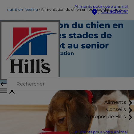
Aliments pour votre animal
nutrition-feeding
Alimentation du chien en fonction des stades de vie: du chiot au senior
Où acheter
Alimentation du chien en
fonction des stades de
vie: du chiot au senior
Nutrition et alimentation
Erin Ollila
|
Février 27, 2025
Aliments
Conseils
À propos de Hill's
Aliments pour votre animal