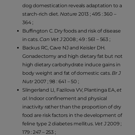
dog domestication reveals adaptation to a
starch-rich diet.
Nature
2013 ; 495 : 360 –
364 ;
Buffington C. Dry foods and risk of disease
in cats.
Can Vet J
2008 ; 49 : 561 – 563 ;
Backus RC, Cave NJ and Keisler DH.
Gonadectomy and high dietary fat but not
high dietary carbohydrate induce gains in
body weight and fat of domestic cats.
Br J
Nutr
2007 ; 98 : 641 – 50 ;
Slingerland LI, Fazilova VV, Plantinga EA,
et
al
. Indoor confinement and physical
inactivity rather than the proportion of dry
food are risk factors in the development of
feline type 2 diabetes mellitus.
Vet J
2009 ;
179 : 247 – 253 ;