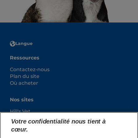
Langue
Ressources
Contactez-nous
Plan du site
Où acheter
Nos sites
Hill's Vet
Carrières
Votre confidentialité nous tient à
cœur.