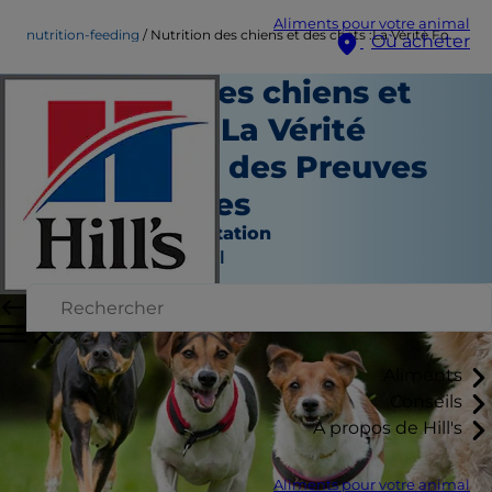
Aliments pour votre animal
nutrition-feeding
Nutrition des chiens et des chats :La Vérité Fondée sur des Preuves Scientifiques
Où acheter
Nutrition des chiens et
des chats : La Vérité
Fondée sur des Preuves
Scientifiques
Nutrition et alimentation
Auteur du personnel
Aliments
Conseils
À propos de Hill's
Aliments pour votre animal