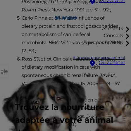
Où acheter
Physiology, Pathophysiology, and Disease
.
Raven Press, New York, 1991, pp. 51 – 92 ;
Langue
Carlo Pinna
et al
. In vitro influence of
dietary protein and fructooligosaccharides
Aliments
on metabolism of canine fecal
Conseils
microbiota.
BMC Veterinary Research
(2016)
À propos de Hill's
12 : 53 ;
Aliments pour votre animal
Ross SJ,
et al
. Clinical evaluation of effects
Où acheter
of dietary modification in cats with
ggle
spontaneous chronic renal failure.
JAVMA
,
Vol 229, No. 6, September 15, 2006 ; 949 – 57
;
Jacob F
et al
. Clinical evaluation of dietary
Trouvez la nourriture
modification for treatment of spontaneous
chronic renal failure in dogs.
JAVMA
2002
adaptée à votre animal
Apr 15 ; 220(8) : 1163 – 70 ;