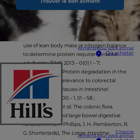
Trouver le bon aliment
Enquête KANTAR TNS 2016 (14073 foyers
français interrogés fin 2016)
Laflamme DP
et al
. Discrepancy between
use of lean body mass or nitrogen balance
Aliments pour votre animal
Où acheter
to determine protein requirements for
adult cats. JFMS 2013 – 0(0) 1 – 7;
Hughes R
et al
. Protein degradation in the
large intestine: relevance to colorectal
cancer.
Current Issues in Intestinal
Microbiology
2000 – 1, 51 – 58 ;
MacFarlane GT
et al
. The colonic flora,
fermentation, and large bowel digestive
function. In: S. F. Phillips, J. H. Pemberton, R.
S'inscrire
G. Shorter(eds),
The Large intestine:
Aliments pour votre animal