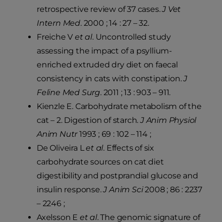
retrospective review of 37 cases.
J Vet
Intern Med
. 2000 ; 14 : 27 – 32.
Freiche V
et al
. Uncontrolled study
assessing the impact of a psyllium-
enriched extruded dry diet on faecal
consistency in cats with constipation.
J
Feline Med Surg
. 2011 ; 13 : 903 – 911.
Kienzle E. Carbohydrate metabolism of the
cat – 2. Digestion of starch.
J Anim Physiol
Anim Nutr
1993 ; 69 : 102 – 114 ;
De Oliveira L
et al
. Effects of six
carbohydrate sources on cat diet
digestibility and postprandial glucose and
insulin response.
J Anim Sci
2008 ; 86 : 2237
– 2246 ;
Axelsson E
et al
. The genomic signature of