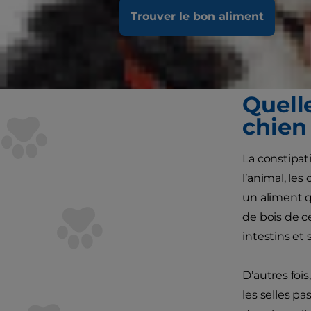
d’autres tro
Trouver le bon aliment
prise en char
et le chat, 
soulager la c
Quelle
chien 
La constipati
l’animal, les
un aliment qu
de bois de c
intestins et
D’autres fois
les selles p