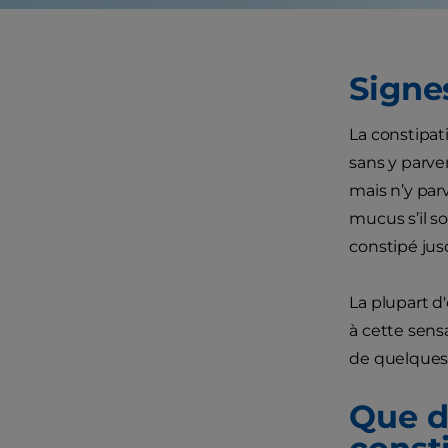
Signes
La constipati
sans y parven
mais n’y par
mucus s’il sou
constipé jus
La plupart d
à cette sen
de quelques 
Que d