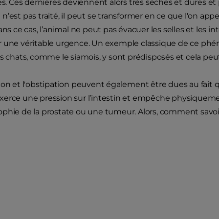
es. Ces dernières deviennent alors très sèches et dures et p
’est pas traité, il peut se transformer en ce que l'on appel
ans ce cas, l’animal ne peut pas évacuer les selles et les in
r une véritable urgence. Un exemple classique de ce ph
ns chats, comme le siamois, y sont prédisposés et cela peut
ion et l'obstipation peuvent également être dues au fait
erce une pression sur l’intestin et empêche physiquement 
phie de la prostate ou une tumeur. Alors, comment savoir