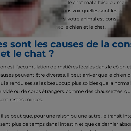
ubles, peut mettre le chien ou le chat mal à l'aise ou même
ge. Dans cet article, nous allons voir quelles sont les caus
comment vous pouvez savoir si votre animal est constipé et
onstipation ou la colite chez le chien et le chat.
s sont les causes de la con
et le chat ?
on est l’accumulation de matières fécales dans le côlon et 
 causes peuvent être diverses. Il peut arriver que le chien o
i a rendu ses selles beaucoup plus solides que la normale. 
ervidé ou de corps étrangers, comme des chaussettes, qui 
 sont restés coincés.
, il se peut que, pour une raison ou une autre, le transit inte
assent plus de temps dans l’intestin et que ce dernier ab