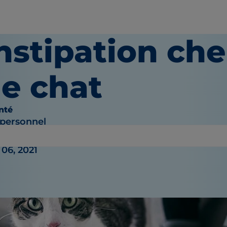
stipation che
le chat
nté
 personnel
06, 2021