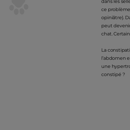
dans les sell
ce problème n
opiniâtre). D
peut deveni
chat. Certai
La constipat
l’abdomen ex
une hypertro
constipé ?