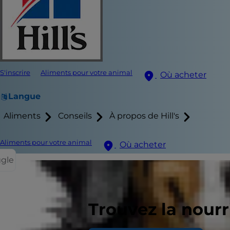
S'inscrire
Aliments pour votre animal
Où acheter
Langue
Aliments
Conseils
À propos de Hill's
Aliments pour votre animal
Où acheter
ggle
Si les vomiss
Trouvez la nour
constipation
diarrhée
, l