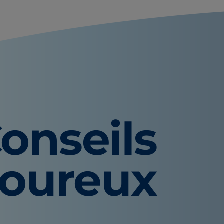
onseils
voureux