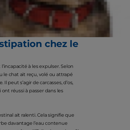
 le déprimer, et doit donc être
es de la constipation chez le chien
 quelle est la meilleure façon de
stipation chez le
l’incapacité à les expulser. Selon
u le chat ait reçu, volé ou attrapé
Il peut s’agir de carcasses, d’os,
ont réussi à passer dans les
stinal ait ralenti. Cela signifie que
sorbe davantage l’eau contenue