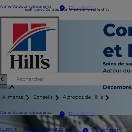
Aliments pour votre animal
Où acheter
healthcare
Constipation chez le chien et le chat
Con
et 
Soins de sa
Auteur du
|
Décembre 
Aliments
Conseils
À propos de Hill's
Aliments pour votre animal
Où acheter
S'inscrire
Aliments pour votre animal
Où acheter