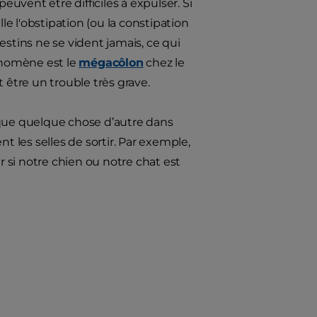
euvent être difficiles à expulser. Si
le l'obstipation (ou la constipation
testins ne se vident jamais, ce qui
énomène est le
mégacôlon
chez le
 être un trouble très grave.
 que quelque chose d’autre dans
les selles de sortir. Par exemple,
 si notre chien ou notre chat est