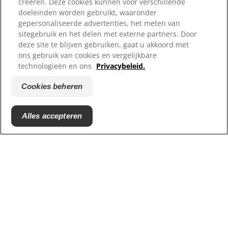
creëren. Deze cookies kunnen voor verschillende
Sitemap
doeleinden worden gebruikt, waaronder
Waar te koop
gepersonaliseerde advertenties, het meten van
sitegebruik en het delen met externe partners. Door
Onze sites
deze site te blijven gebruiken, gaat u akkoord met
ons gebruik van cookies en vergelijkbare
Hill's Vet
technologieën en ons
Privacybeleid.
Carrières
Reddingscentrum partners
Cookies beheren
Alles accepteren
© 2025 Hill's Pet Nutrition
B.V.
Tenzij specifiek anders vermeld, verwijst het gebruik