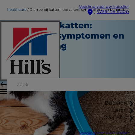
Voeding voor uw huisdier
healthcare
Diarree bij katten: oorzaken, symptomen en behandeling
Waar te koop
Diarree bij katten:
oorzaken, symptomen en
behandeling
Gezondheidszorg
Dokter Patty Khuly
|
16 januari 2026
Bladeren
Leren
Over Hill's
Voeding voor uw huisdier