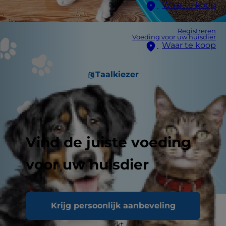
Waar te koop
Registreren
Voeding voor uw huisdier
Waar te koop
Taalkiezer
Vind de juiste voeding
voor uw huisdier
Krijg persoonlijk aanbeveling
Heb je de laatste tijd tijdens het schoonmaken
van de kattenbak gemerkt dat je kat diarree