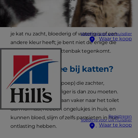
heeft en ben je een beetje bezorgd? Miljoenen
kattenbaasjes ondervinden elk jaar ditzelfde
probleem met hun katten. Of de ontlasting van
je kat nu zacht, bloederig of waterig is of een
Voeding voor uw huisdier
Waar te koop
andere kleur heeft; je bent niet de enige die
deze dingen in de kattenbak tegenkomt.
Wat is diarree bij katten?
Diarree is ontlasting (poep) die zachter,
ongevormd en wateriger is dan zou moeten.
Katten met diarree gaan vaker naar het toilet
dan normaal, hebben ongelukjes in huis, en
Registreren
kunnen bloed, slijm of zelfs parasieten in hun
Voeding voor uw huisdier
Waar te koop
ontlasting hebben.