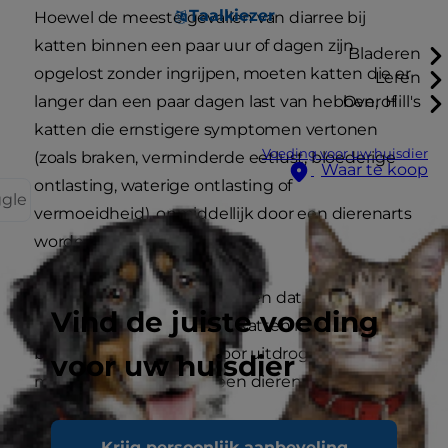
Taalkiezer
Hoewel de meeste gevallen van diarree bij
katten binnen een paar uur of dagen zijn
Bladeren
opgelost zonder ingrijpen, moeten katten die er
Leren
langer dan een paar dagen last van hebben, of
Over Hill's
katten die ernstigere symptomen vertonen
Voeding voor uw huisdier
(zoals braken, verminderde eetlust, bloederige
Waar te koop
ontlasting, waterige ontlasting of
ggle
vermoeidheid), onmiddellijk door een dierenarts
worden onderzocht.
Het is belangrijk op te merken dat kleinere
Vind de juiste voeding
katten, kittens en oudere katten met diarree
bijzonder gevoelig zijn voor uitdroging. Zij
voor uw huisdier
moeten dus altijd door een dierenarts worden
onderzocht.
Krijg persoonlijk aanbeveling