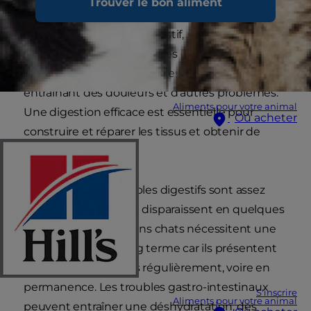
Trouver le bon aliment
l’absorption des aliments, ou qui modifie leur
passage dans le tube digestif, peut être appelé
trouble digestif. Les troubles gastro-intestinaux
(GI) affectent l’estomac et les intestins du chat,
entraînant des douleurs et d’autres problèmes.
Aliments pour votre animal
Une digestion efficace est essentielle pour
Où acheter
construire et réparer les tissus et obtenir de
l’énergie.
Chez le chat, les troubles digestifs sont assez
courants et la plupart disparaissent en quelques
jours. Toutefois, certains chats nécessitent une
prise en charge à long terme car ils présentent
des troubles digestifs régulièrement, voire en
permanence. Les troubles gastro-intestinaux
S'inscrire
Aliments pour votre animal
peuvent entraîner une déshydratation, des