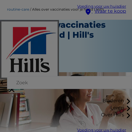
Voeding voor uw huisdier
routine-care
Alles over vaccinaties voor je hond | Hill's
Waar te koop
Alles over vaccinaties
voor je hond | Hill's
Routinezorg
Medewerker auteur
|
Augustus 22, 2015
Bladeren
Leren
Over Hill's
Voeding voor uw huisdier