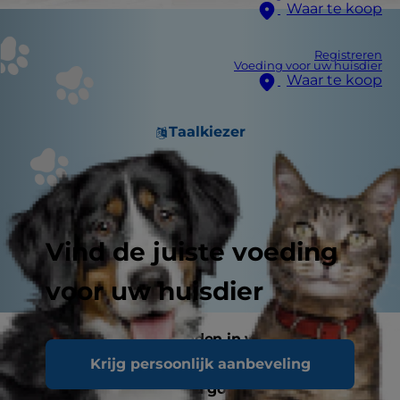
Waar te koop
Registreren
Voeding voor uw huisdier
Waar te koop
Taalkiezer
Vind de juiste voeding
voor uw huisdier
Ziektes komen bij honden in verschillende
Krijg persoonlijk aanbeveling
gradaties voor, van minder ernstig tot fataal.
Gelukkig kan je je hond goed beschermen