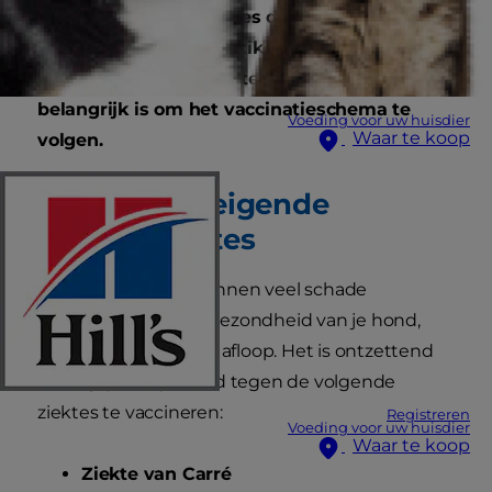
tegen de meeste ziektes door elk jaar op tijd
te vaccineren. In dit artikel vertellen we je
meer over hondenziektes en waarom het zo
belangrijk is om het vaccinatieschema te
Voeding voor uw huisdier
Waar te koop
volgen.
Levensbedreigende
hondenziektes
Sommige ziektes kunnen veel schade
toebrengen aan de gezondheid van je hond,
soms zelfs met fatale afloop. Het is ontzettend
belangrijk om je hond tegen de volgende
ziektes te vaccineren:
Registreren
Voeding voor uw huisdier
Waar te koop
Ziekte van Carré