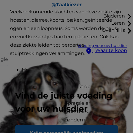
Taalkiezer
Veelvoorkomende klachten van deze ziekte zijn
Bladeren
hoesten, diarree, koorts, braken, geïrriteerde
Leren
ogen en een loopneus. Soms worden de neus
Over Hill's
en voetkussentjes hard en gebarsten. Ook kan
deze ziekte leiden tot beroertes,
Voeding voor uw huisdier
Waar te koop
stuiptrekkingen verlammingen.
ggle
Hondenparvovirus
Deze ziekte wordt gekenmerkt door bloederige
Vind de juiste voeding
diarree. Andere symptomen zijn braken,
verminderde energie, depressie en verhoging.
voor uw huisdier
Het parvovirus is erg besmettelijk. Vooral
puppy’s jonger dan 6 maanden pikken het virus
snel op.
Krijg persoonlijk aanbeveling