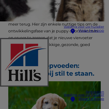
gehad kan de taak die voor je ligt nogal
ontmoedigend lijken, maar als die grote puppy-
ogen eenmaal je hart veroveren is er geen weg
meer terug. Hier zijn enkele nuttige tips om de
Voeding voor uw huisdier
Waar te koop
ontwikkelingsfase van je puppy door te komen
en ervoor te zorgen dat je nieuwe viervoeter
opgroeit tot een gelukkige, gezonde, goed
aangepaste hond.
Een puppy opvoeden:
dingen om bij stil te staan.
Registreren
Voeding voor uw huisdier
Waar te koop