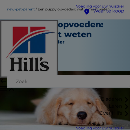
Voeding voor uw huisdier
new-pet-parent
Een puppy opvoeden: wat je moet weten
Waar te koop
Een puppy opvoeden:
wat je moet weten
Nieuwe huisdierouder
Jean Marie Bauhaus
|
Juni 01, 2022
Bladeren
Leren
Over Hill's
Voeding voor uw huisdier