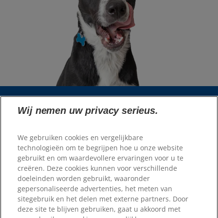
Wij nemen uw privacy serieus.
Taalkiezer
We gebruiken cookies en vergelijkbare
Bronnen
technologieën om te begrijpen hoe u onze website
gebruikt en om waardevollere ervaringen voor u te
Neem contact met ons op
creëren. Deze cookies kunnen voor verschillende
Sitemap
doeleinden worden gebruikt, waaronder
Waar te koop
gepersonaliseerde advertenties, het meten van
sitegebruik en het delen met externe partners. Door
Onze sites
deze site te blijven gebruiken, gaat u akkoord met