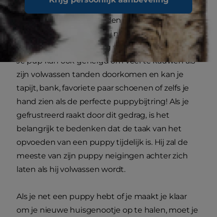
hoewel hij niet altijd de hele nacht doorslaapt. Je
puppy kan het huishouden jankend of blaffend
wakker maken omdat hij naar het toilet moet of
omdat hij alleen en bang wakker is geworden.
Je pup kan ook geneigd om veel te kauwen als
zijn volwassen tanden doorkomen en kan je
tapijt, bank, favoriete paar schoenen of zelfs je
hand zien als de perfecte puppybijtring! Als je
gefrustreerd raakt door dit gedrag, is het
belangrijk te bedenken dat de taak van het
opvoeden van een puppy tijdelijk is. Hij zal de
meeste van zijn puppy neigingen achter zich
laten als hij volwassen wordt.
Als je net een puppy hebt of je maakt je klaar
om je nieuwe huisgenootje op te halen, moet je