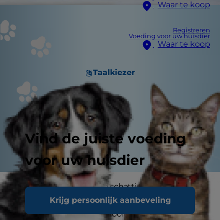
Waar te koop
Registreren
Voeding voor uw huisdier
Waar te koop
Taalkiezer
Vind de juiste voeding
voor uw huisdier
Puppy's zijn ontzettend schattig, maar laten we
Krijg persoonlijk aanbeveling
eerlijk zijn - een puppy opvoeden zit vol
uitdagingen. Als je nog nooit een puppy hebt