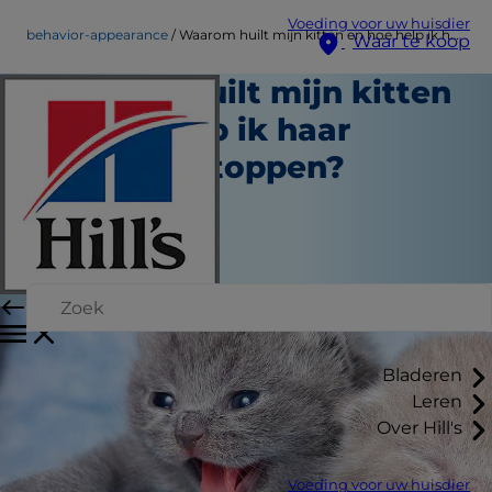
Voeding voor uw huisdier
behavior-appearance
Waarom huilt mijn kitten en hoe help ik haar ermee te stoppen?
Waar te koop
Waarom huilt mijn kitten
en hoe help ik haar
ermee te stoppen?
Gedrag en uiterlijk
Christine O'Brien
|
Mei 25, 2022
Bladeren
Leren
Over Hill's
Voeding voor uw huisdier