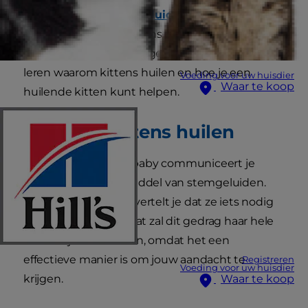
merken dat je kitten
geluiden maakt
die op
huilen lijken. Baby kittens horen huilen is
inderdaad een droevig geluid. Lees verder om te
leren waarom kittens huilen en hoe je een
Voeding voor uw huisdier
Waar te koop
huilende kitten kunt helpen.
Waarom kittens huilen
Net als een mensenbaby communiceert je
kitten met je door middel van stemgeluiden.
Een huilende kitten vertelt je dat ze iets nodig
heeft, en wel nu. Je kat zal dit gedrag haar hele
leven blijven vertonen, omdat het een
effectieve manier is om jouw aandacht te
Registreren
Voeding voor uw huisdier
krijgen.
Waar te koop