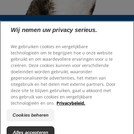
Wij nemen uw privacy serieus.
Taalkiezer
We gebruiken cookies en vergelijkbare
Bronnen
technologieën om te begrijpen hoe u onze website
gebruikt en om waardevollere ervaringen voor u te
Neem contact met ons op
creëren. Deze cookies kunnen voor verschillende
Sitemap
doeleinden worden gebruikt, waaronder
Waar te koop
gepersonaliseerde advertenties, het meten van
sitegebruik en het delen met externe partners. Door
Onze sites
deze site te blijven gebruiken, gaat u akkoord met
ons gebruik van cookies en vergelijkbare
Hill's Vet
technologieën en ons
Privacybeleid.
Carrières
Reddingscentrum partners
Cookies beheren
Alles accepteren